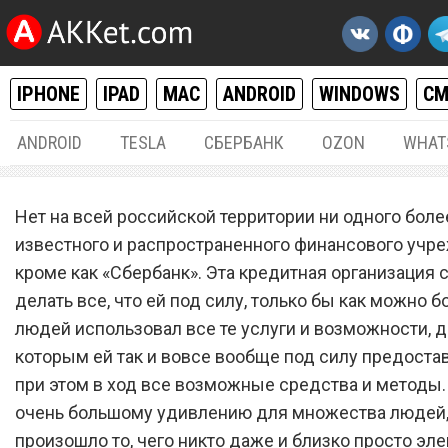
IPHONE
IPAD
MAC
ANDROID
WINDOWS
С
ANDROID
TESLA
СБЕРБАНК
OZON
WHAT
РАЗНОЕ
09.
Нет на всей российской территории ни одного боле
«Сбербанк» неожиданно
известного и распространенного финансового учр
кроме как «Сбербанк». Эта кредитная организация 
запустил вклады со ставк
делать все, что ей под силу, только бы как можно б
выше 30% годовых
людей использовал все те услуги и возможности, д
которым ей так и вовсе вообще под силу предостав
при этом в ход все возможные средства и методы. 
очень большому удивлению для множества людей
произошло то, чего никто даже и близко просто эл