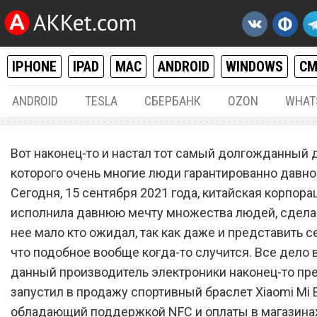
IPHONE
IPAD
MAC
ANDROID
WINDOWS
С
ANDROID
TESLA
СБЕРБАНК
OZON
WHAT
РАЗНОЕ
15.
Вот наконец-то и настал тот самый долгожданный д
Xiaomi Mi Band 6 с подде
которого очень многие люди гарантированно давно
Сегодня, 15 сентября 2021 года, китайская корпора
NFC и оплаты в магазинах
исполнила давнюю мечту множества людей, сделав 
поступил в продажу
нее мало кто ожидал, так как даже и представить се
что подобное вообще когда-то случится. Все дело в
данный производитель электроники наконец-то пр
запустил в продажу спортивный браслет Xiaomi Mi B
обладающий поддержкой NFC и оплаты в магазинах