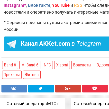
Instagram*
,
ВКонтакте
,
YouTube
и
RSS
чтобы следи
новостями и оперативно получать интересные мат
* Сервисы признаны судом экстремистскими и за
России.
Канал
AKKet.com
в Telegram
Band 6
Mi Band 6
NFC
Xiaomi
Браслеты
Здоро
Трекеры
Фитнес
Сотовый оператор «МТС»
Сотовый операто