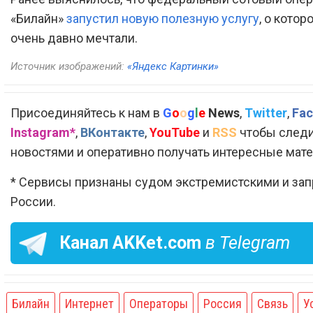
«Билайн»
запустил новую полезную услугу
, о котор
очень давно мечтали.
Источник изображений:
«Яндекс Картинки»
Присоединяйтесь к нам в
G
o
o
g
l
e
News
,
Twitter
,
Fac
Instagram*
,
ВКонтакте
,
YouTube
и
RSS
чтобы следи
новостями и оперативно получать интересные мат
* Сервисы признаны судом экстремистскими и за
России.
Канал
AKKet.com
в Telegram
Билайн
Интернет
Операторы
Россия
Связь
У