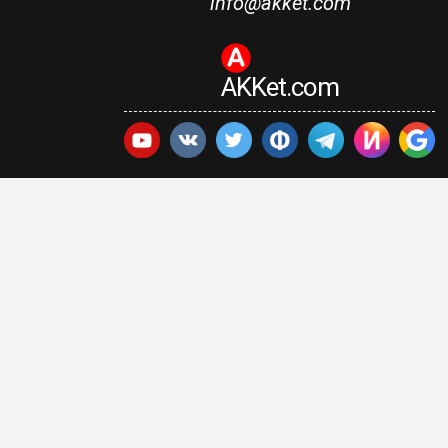
info@akket.com
AKKet.com