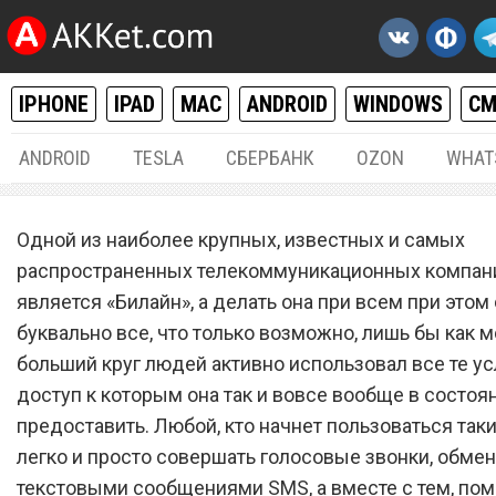
IPHONE
IPAD
MAC
ANDROID
WINDOWS
С
ANDROID
TESLA
СБЕРБАНК
OZON
WHAT
РАЗНОЕ
11.
Одной из наиболее крупных, известных и самых
Сотовый оператор
распространенных телекоммуникационных компани
является «Билайн», а делать она при всем при этом
«Билайн» прекращает
буквально все, что только возможно, лишь бы как 
существование и оставля
больший круг людей активно использовал все те ус
всех абонентов без связи
доступ к которым она так и вовсе вообще в состоя
предоставить. Любой, кто начнет пользоваться так
легко и просто совершать голосовые звонки, обме
текстовыми сообщениями SMS, а вместе с тем, пом