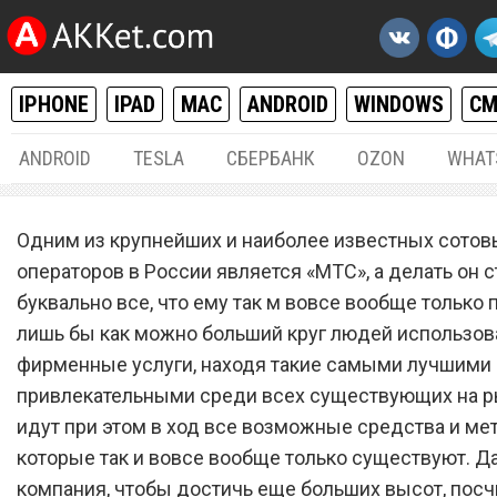
IPHONE
IPAD
MAC
ANDROID
WINDOWS
С
ANDROID
TESLA
СБЕРБАНК
OZON
WHAT
РАЗНОЕ
28.
Одним из крупнейших и наиболее известных сотов
Сотовый оператор
операторов в России является «МТС», а делать он 
буквально все, что ему так м вовсе вообще только п
«МТС» запустил шикарны
лишь бы как можно больший круг людей использов
тарифный план, которому
фирменные услуги, находя такие самыми лучшими 
абсолютно нет равных
привлекательными среди всех существующих на ры
идут при этом в ход все возможные средства и мет
которые так и вовсе вообще только существуют. Д
компания, чтобы достичь еще больших высот, посч