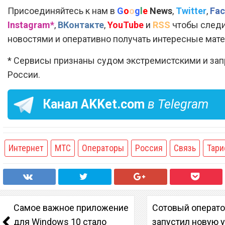
Присоединяйтесь к нам в
G
o
o
g
l
e
News
,
Twitter
,
Fac
Instagram*
,
ВКонтакте
,
YouTube
и
RSS
чтобы следи
новостями и оперативно получать интересные мат
* Сервисы признаны судом экстремистскими и за
России.
Канал
AKKet.com
в Telegram
Интернет
МТС
Операторы
Россия
Связь
Тар
Самое важное приложение
Сотовый операто
для Windows 10 стало
запустил новую у