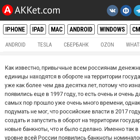
IPHONE
IPAD
MAC
ANDROID
WINDOWS
С
ANDROID
TESLA
СБЕРБАНК
OZON
WHAT
РАЗНОЕ
17.
Как известно, привычные всем россиянам денеж
Обнаружена редкая банкн
единицы находятся в обороте на территории госуда
уже как более чем два десятка лет, потому что изн
за которую всем дают бо
появились еще в 1997 году, то есть очень и очень д
210 000 рублей
самых пор прошло уже очень много времени, однак
подумать не мог, что российские власти в 2017 году
создать и запустить в оборот на территории госуда
новые банкноты, что и было сделано. Именно так в
уровне всей России появились банкноты номинало