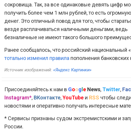
сокровища. Так, за все одинаковые девять цифр м
получить более чем 1 млн рублей, то есть огромну
денег. Это отличный повод для того, чтобы старать
везде расплачиваться наличными деньгами, ведь
безналичные не имеют такого большого преимущес
Ранее сообщалось, что российский национальный 
тотально изменил правила
пополнения банковских к
Источник изображений:
«Яндекс Картинки»
Присоединяйтесь к нам в
G
o
o
g
l
e
News
,
Twitter
,
Fac
Instagram*
,
ВКонтакте
,
YouTube
и
RSS
чтобы следи
новостями и оперативно получать интересные мат
* Сервисы признаны судом экстремистскими и за
России.