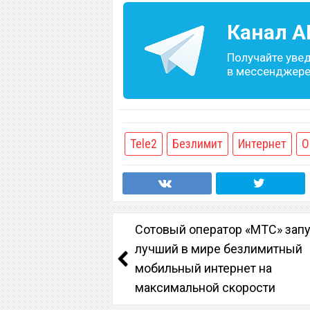
Канал
A
Получайте уве
в мессенджере 
Tele2
Безлимит
Интернет
О
Сотовый оператор «МТС» зап
лучший в мире безлимитный
мобильный интернет на
максимальной скорости