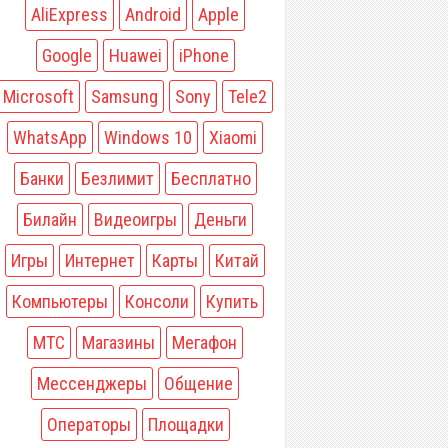
AliExpress
Android
Apple
Google
Huawei
iPhone
Microsoft
Samsung
Sony
Tele2
WhatsApp
Windows 10
Xiaomi
Банки
Безлимит
Бесплатно
Билайн
Видеоигры
Деньги
Игры
Интернет
Карты
Китай
Компьютеры
Консоли
Купить
МТС
Магазины
Мегафон
Мессенджеры
Общение
Операторы
Площадки