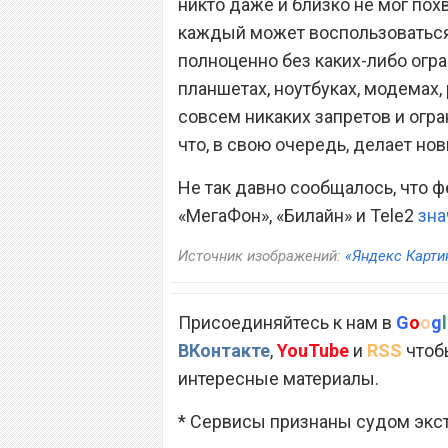
никто даже и близко не мог пох
каждый может воспользоватьс
полноценно без каких-либо огра
планшетах, ноутбуках, модемах, 
совсем никаких запретов и огра
что, в свою очередь, делает н
Не так давно сообщалось, что 
«МегаФон», «Билайн» и Tele2
зна
Источник изображений:
«Яндекс Карти
Присоединяйтесь к нам в
G
o
o
g
l
ВКонтакте
,
YouTube
и
RSS
чтобы
интересные материалы.
* Сервисы признаны судом экс