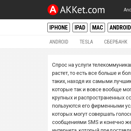
And
IPHONE
IPAD
MAC
ANDROID
ANDROID
TESLA
СБЕРБАНК
РАЗНОЕ
Спрос на услуги телекоммуника
Сотовый операто
растет, то есть все больше и 
шикарный тариф
таких, находя их самыми лучши
которые так и вовсе вообще мог
равных
крупных и распространенных сот
пользуются его фирменными усл
которых могут совершать голос
сообщениями SMS и конечно же
интернета, который предоставля