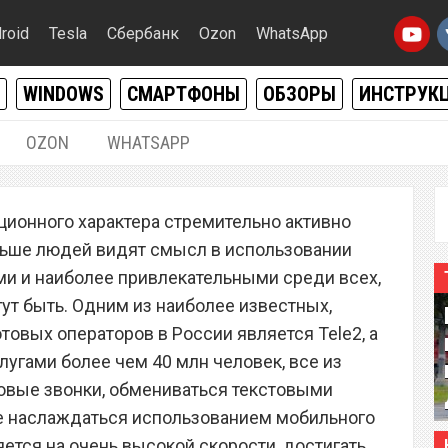
roid
Tesla
Сбербанк
Ozon
WhatsApp
WINDOWS
СМАРТФОНЫ
ОБЗОРЫ
ИНСТРУК
OZON
WHATSAPP
19.01.2021
|
0
ционного характера стремительно активно
р Tele2 запустил
больше людей видят смысл в использовании
ный план, которому нет
ми и наиболее привлекательными среди всех,
ут быть. Одним из наиболее известных,
овых операторов в России является Tele2, а
угами более чем 40 млн человек, все из
овые звонки, обмениваться текстовыми
 наслаждаться использованием мобильного
ется на очень высокой скорости, достигать