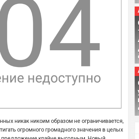
анных никак никоим образом не ограничивается,
стигать огромного громадного значения в целых
это предложение крайне выгодным. Новый