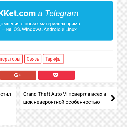
KKet.com
в Telegram
домления о новых материалах прямо
— на iOS, Windows, Android и Linux.
ператоры
Связь
Тарифы
устил
Grand Theft Auto VI повергла всех в
шок невероятной особенностью