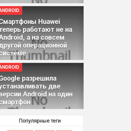
ANDROID
Смартфоны Huawei
теперь работают не на
Android, а на совсем
другой операционной
системе
ANDROID
Google разрешила
устанавливать две
версии Android на один
смартфон
Популярные теги