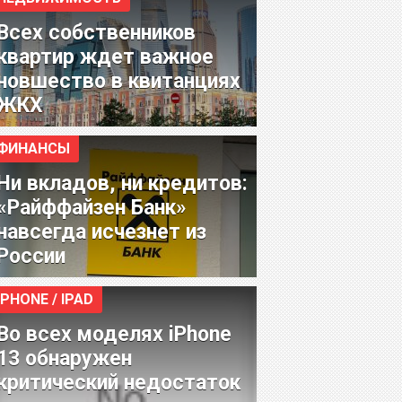
Всех собственников
квартир ждет важное
новшество в квитанциях
ЖКХ
ФИНАНСЫ
Ни вкладов, ни кредитов:
«Райффайзен Банк»
навсегда исчезнет из
России
IPHONE / IPAD
Во всех моделях iPhone
13 обнаружен
критический недостаток