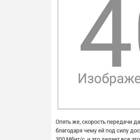
Опять же, скорость передачи д
благодаря чему ей под силу до
300 Мбит/с, и это делает все 