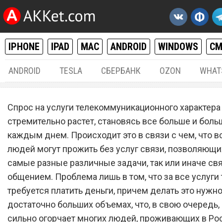
IPHONE
IPAD
MAC
ANDROID
WINDOWS
С
ANDROID
TESLA
СБЕРБАНК
OZON
WHAT
РАЗНОЕ
11.
Спрос на услуги телекоммуникационного характера
Новый сотовый оператор
стремительно растет, становясь все больше и боль
каждым днем. Происходит это в связи с чем, что 
запустил бесплатный та
людей могут прожить без услуг связи, позволяющи
план с 31 ГБ мобильного
самые разные различные задачи, так или иначе св
интернета и 3100 минута
общением. Проблема лишь в том, что за все услуги 
требуется платить деньги, причем делать это нужно
звонков
достаточно больших объемах, что, в свою очередь,
сильно огорчает многих людей, проживающих в Ро