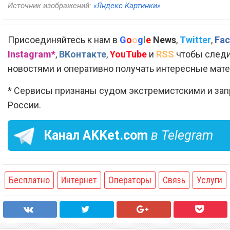
Источник изображений:
«Яндекс Картинки»
Присоединяйтесь к нам в
G
o
o
g
l
e
News
,
Twitter
,
Fac
Instagram*
,
ВКонтакте
,
YouTube
и
RSS
чтобы следи
новостями и оперативно получать интересные мат
* Сервисы признаны судом экстремистскими и за
России.
Канал
AKKet.com
в Telegram
Бесплатно
Интернет
Операторы
Связь
Услуги