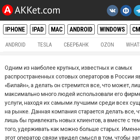
IPHONE
IPAD
MAC
ANDROID
WINDOWS
С
ANDROID
TESLA
СБЕРБАНК
OZON
WHAT
РАЗНОЕ
27.
Одним из наиболее крупных, известных и самых
Сотовый оператор «Билай
распространенных сотовых операторов в России я
«Билайн», а делать он стремится все, что может, ли
запустил «халявный» тар
максимально много людей использовали его фир
план по очень низкой цен
услуги, находя их самыми лучшими среди всех с
на рынке. Данная компания старается делать все, ч
лишь бы привлекать новых клиентов, а вместе с те
того, удерживать как можно больше старых. Именн
этот оператор связи увидел смысл в том, чтобы за