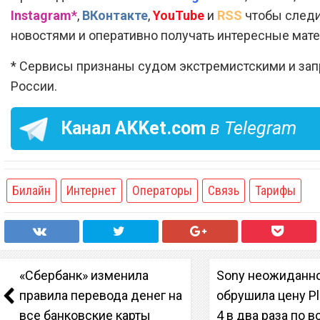
Instagram*
,
ВКонтакте
,
YouTube
и
RSS
чтобы следи
новостями и оперативно получать интересные мат
* Сервисы признаны судом экстремистскими и за
России.
Канал
AKKet.com
в Telegram
Билайн
Интернет
Операторы
Связь
Тарифы
«Сбербанк» изменила
Sony неожиданн
правила перевода денег на
обрушила цену Pl
все банковские карты
4 в два раза по 