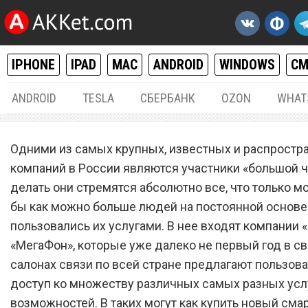
IPHONE
IPAD
MAC
ANDROID
WINDOWS
С
ANDROID
TESLA
СБЕРБАНК
OZON
WHAT
РАЗНОЕ
08.
Одними из самых крупных, известных и распростр
«МегаФон» и «МТС» запус
компаний в России являются участники «большой ч
делать они стремятся абсолютно все, что только мо
бесплатный обмен старых
бы как можно больше людей на постоянной основе
смартфонов на новые для 
пользовались их услугами. В нее входят компании 
россиян
«МегаФон», которые уже далеко не первый год в с
салонах связи по всей стране предлагают пользов
доступ ко множеству различных самых разных усл
возможностей. В таких могут как купить новый смар