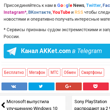
Присоединяйтесь к нам в
G
o
o
g
l
e
News
,
Twitter
,
Fac
Instagram*
,
ВКонтакте
,
YouTube
и
RSS
чтобы следи
новостями и оперативно получать интересные мат
* Сервисы признаны судом экстремистскими и за
России.
Канал
AKKet.com
в Telegram
Бесплатно
Мегафон
МТС
Обмен
Смартфоны
Microsoft выпустила
Sony PlayStation
улучшенную Windows 10
распродают за 2 