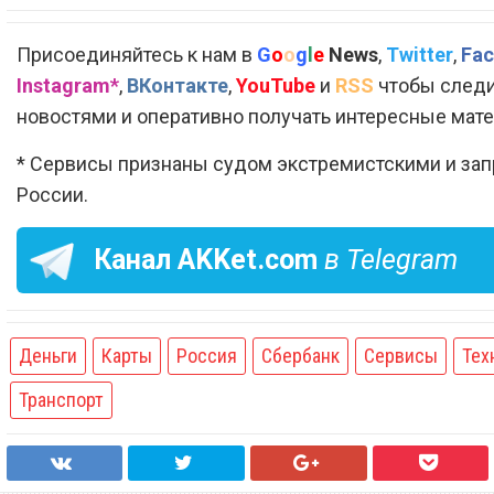
Присоединяйтесь к нам в
G
o
o
g
l
e
News
,
Twitter
,
Fac
Instagram*
,
ВКонтакте
,
YouTube
и
RSS
чтобы следи
новостями и оперативно получать интересные мат
* Сервисы признаны судом экстремистскими и за
России.
Канал
AKKet.com
в Telegram
Деньги
Карты
Россия
Сбербанк
Сервисы
Тех
Транспорт