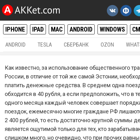
IPHONE
IPAD
MAC
ANDROID
WINDOWS
С
ANDROID
TESLA
СБЕРБАНК
OZON
WHAT
РАЗНОЕ
08.
Как известно, за использование общественного тра
«Сбербанк» разрешил все
России, в отличие от той же самой Эстонии, необх
платить денежные средства. В среднем одна поез
владельцам банковских к
обходится в 40 рубля, а если предположить, что в 
бесплатно передвигаться 
одного месяца каждый человек совершает порядк
транспорте
поездок, ежемесячно многие граждане РФ лишают
2 400 рублей, то есть достаточно крупной суммы де
является ощутимой только для тех, кто зарабатыва
слишком много, но очевидно, что при прочих равн