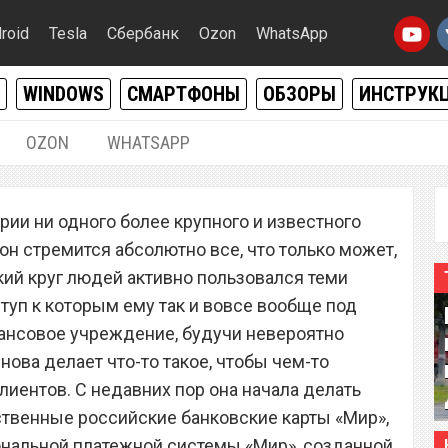
roid
Tesla
Сбербанк
Ozon
WhatsApp
WINDOWS
СМАРТФОНЫ
ОБЗОРЫ
ИНСТРУК
OZON
WHATSAPP
26.10.2020
|
0
рии ни одного более крупного и известного
 владельцев банковских
 он стремится абсолютно все, что только может,
авил визжать от
ий круг людей активно пользовался теми
туп к которым ему так и вовсе вообще под
ансовое учреждение, будучи невероятно
нова делает что-то такое, чтобы чем-то
лиентов. С недавних пор она начала делать
ственные российские банковские карты «Мир»,
ональной платежной системы «Мир», созданной