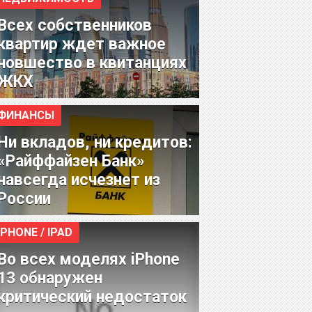
Всех собственников
квартир ждет важное
новшество в квитанциях
ЖКХ
ФИНАНСЫ
Ни вкладов, ни кредитов:
«Райффайзен Банк»
навсегда исчезнет из
России
IPHONE / IPAD
Во всех моделях iPhone
13 обнаружен
критический недостаток