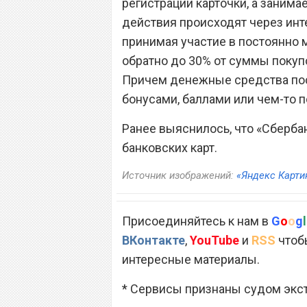
регистрации карточки, а занима
действия происходят через инте
принимая участие в постоянно 
обратно до 30% от суммы покупо
Причем денежные средства пост
бонусами, баллами или чем-то 
Ранее выяснилось, что «Сберба
банковских карт.
Источник изображений:
«Яндекс Карти
Присоединяйтесь к нам в
G
o
o
g
l
ВКонтакте
,
YouTube
и
RSS
чтобы
интересные материалы.
* Сервисы признаны судом экс