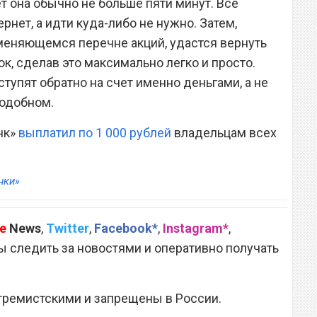
ет она обычно не больше пяти минут. Все
рнет, а идти куда-либо не нужно. Затем,
меняющемся перечне акций, удастся вернуть
к, сделав это максимально легко и просто.
упят обратно на счет именно деньгами, а не
подобном.
нк»
выплатил по 1 000 рублей
владельцам всех
нки»
e
News
,
Twitter
,
Facebook*
,
Instagram*
,
 следить за новостями и оперативно получать
тремистскими и запрещены в России.