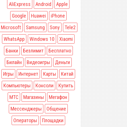
AliExpress
Android
Apple
Google
Huawei
iPhone
Microsoft
Samsung
Sony
Tele2
WhatsApp
Windows 10
Xiaomi
Банки
Безлимит
Бесплатно
Билайн
Видеоигры
Деньги
Игры
Интернет
Карты
Китай
Компьютеры
Консоли
Купить
МТС
Магазины
Мегафон
Мессенджеры
Общение
Операторы
Площадки