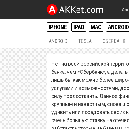
And
IPHONE
IPAD
MAC
ANDROID
ANDROID
TESLA
СБЕРБАНК
РАЗНОЕ
Нет на всей российской террито
«Сбербанк» всех
банка, чем «Сбербанк», а делать
карт «Мир» заст
лишь бы как можно более широк
услугами и возможностями, дос
восторга
силу предоставить. Данное фин
крупным и известным, снова и с
удивить или порадовать своих к
очень большую ставку на отече
работают которые на базе наци