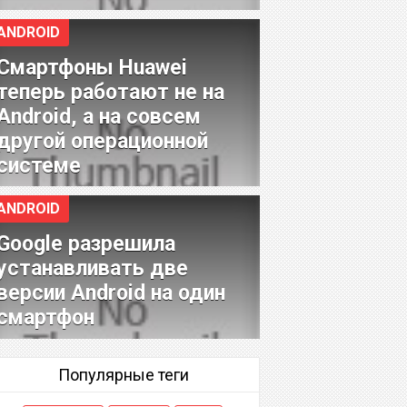
ANDROID
Смартфоны Huawei
теперь работают не на
Android, а на совсем
другой операционной
системе
ANDROID
Google разрешила
устанавливать две
версии Android на один
смартфон
Популярные теги