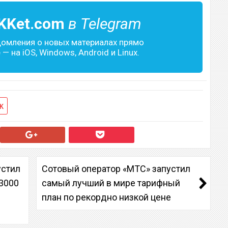
KKet.com
в Telegram
домления о новых материалах прямо
— на iOS, Windows, Android и Linux.
к
устил
Сотовый оператор «МТС» запустил
3000
самый лучший в мире тарифный
план по рекордно низкой цене