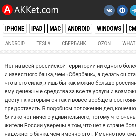
IPHONE
IPAD
MAC
ANDROID
WINDOWS
С
ANDROID
TESLA
СБЕРБАНК
OZON
WHAT
РАЗНОЕ
09.
Нет на всей российской территории ни одного боле
«Сбербанк» закрывается 
и известного банка, чем «Сбербанк», а делать он ста
что в его силах, лишь бы как можно больше россия
прекращает существован
ему денежные средства за все те услуги и возмож
доступ к которым он так и вовсе вообще в состоян
предоставить. В подобном положении дел, конечно
близко нет ничего удивительного, потому что очен
жители России уверены в том, что нет в стране бол
надежного банка, чем именно этот. Именно поэтом