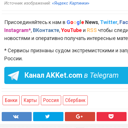
Источник изображений:
«Яндекс Картинки»
Присоединяйтесь к нам в
G
o
o
g
l
e
News
,
Twitter
,
Fac
Instagram*
,
ВКонтакте
,
YouTube
и
RSS
чтобы следи
новостями и оперативно получать интересные мат
* Сервисы признаны судом экстремистскими и за
России.
Канал
AKKet.com
в Telegram
Банки
Карты
Россия
Сбербанк