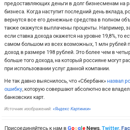
предоставляющих деньги в долг бизнесменам на р
бизнеса. Когда наступит последний день вклада, р
вернутся все его денежные средства в полном объ
также окажутся выплачены проценты. Например, за
если ставка дохода окажется на уровне 19,8%, то ес
самом большом из всех возможных, 1 млн рублей 
доход в размере 198 рублей. Это более чем в четы
больше того дохода, на который россияне могут р
при использовании услуг данной компании.
Не так давно выяснилось, что «Сбербанк»
назвал р
ошибку
, которую совершают абсолютно все владе
банковских карт.
Источник изображений:
«Яндекс Картинки»
Присоединяйтесь к нам в
G
o
o
g
l
e
News
,
Twitter
,
Fac