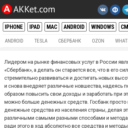
IPHONE
IPAD
MAC
ANDROID
WINDOWS
С
ANDROID
TESLA
СБЕРБАНК
OZON
WHAT
РАЗНОЕ
02.
Лидером на рынке финансовых услуг в России явл
«Сбербанк» запустил вкла
«Сбербанк», а делать он старается все, что в его си
стремительно развиваться и достигать новых высот
ставкой дохода 19,8% год
и снова внедряет различные новшества, надеясь 
образом повысить свои доходы и заработать при э
можно больше денежных средств. Госбанк просто
денежные средства из населения страны, делая э
различными самыми разными способами и методам
ради этого в ход абсолютно все средства и методы 