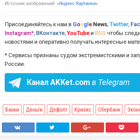
Источник изображений:
«Яндекс Картинки»
Присоединяйтесь к нам в
G
o
o
g
l
e
News
,
Twitter
,
Fac
Instagram*
,
ВКонтакте
,
YouTube
и
RSS
чтобы следи
новостями и оперативно получать интересные мат
* Сервисы признаны судом экстремистскими и за
России.
Канал
AKKet.com
в Telegram
Банки
Деньги
Дефолт
Кризис
Сбербанк
Экон