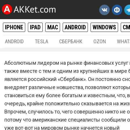
IPHONE
IPAD
MAC
ANDROID
WINDOWS
С
ANDROID
TESLA
СБЕРБАНК
OZON
WHAT
РАЗНОЕ
09.
Абсолютным лидером на рынке финансовых услуг в
«Сбербанк» рассказал о
также вместе с тем и одним из крупнейших в мире 
является российский «Сбербанк». Он постоянно сно
будущем дефолте, из-за
внедряет различные новшества, позволяют котор
которого все деньги полн
становиться ему более богатым и известным, что, 
обесценятся и сгорят
очередь, крайне положительно сказывается на жизн
Впрочем, случилось то, чего совершенно никто не 
потому что американские специалисты сообщили о 
уже вот-вот на мировом рынке начнется новый