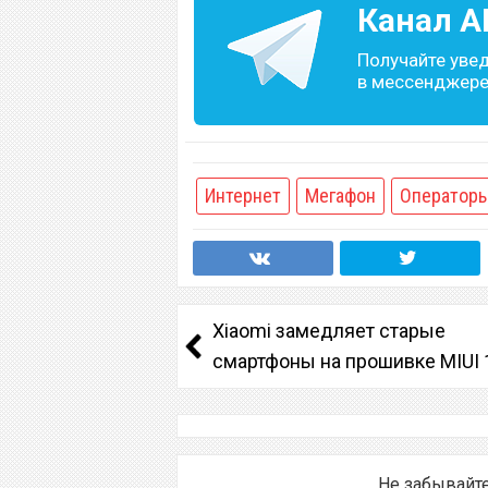
Канал
A
Получайте уве
в мессенджере 
Интернет
Мегафон
Оператор
Xiaomi замедляет старые
смартфоны на прошивке MIUI 
Не забывайт