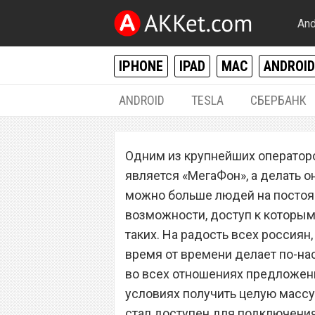
And
IPHONE
IPAD
MAC
ANDROID
ANDROID
TESLA
СБЕРБАНК
РАЗНОЕ
Одним из крупнейших операторо
Сотовый операт
является «МегаФон», а делать о
лучший тарифны
можно больше людей на постоян
возможности, доступ к которы
аналогов
таких. На радость всех россия
время от времени делает по-н
во всех отношениях предложен
условиях получить целую масс
стал доступен для подключения