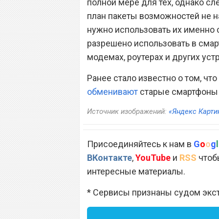
полной мере для тех, однако с
план пакеты возможностей не н
нужно использовать их именно
разрешено использовать в смарт
модемах, роутерах и других уст
Ранее стало известно о том, чт
обменивают
старые смартфоны 
Источник изображений:
«Яндекс Карти
Присоединяйтесь к нам в
G
o
o
g
l
ВКонтакте
,
YouTube
и
RSS
чтобы
интересные материалы.
* Сервисы признаны судом экс