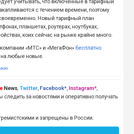
ледует учитывать, что включенные в тарифный
акапливаются с течением времени, поэтому
 своевременно. Новый тарифный план
фонах, планшетах, роутерах, ноутбуках,
ройствах, коих сейчас на рынке крайне много.
о компании «МТС» и «МегаФон»
бесплатно
на любые новые.
нки»
e
News
,
Twitter
,
Facebook*
,
Instagram*
,
 следить за новостями и оперативно получать
тремистскими и запрещены в России.