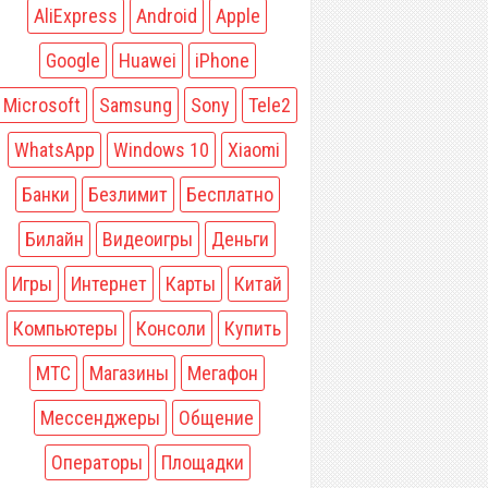
AliExpress
Android
Apple
Google
Huawei
iPhone
Microsoft
Samsung
Sony
Tele2
WhatsApp
Windows 10
Xiaomi
Банки
Безлимит
Бесплатно
Билайн
Видеоигры
Деньги
Игры
Интернет
Карты
Китай
Компьютеры
Консоли
Купить
МТС
Магазины
Мегафон
Мессенджеры
Общение
Операторы
Площадки