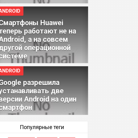
ANDROID
Смартфоны Huawei
теперь работают не на
Android, а на совсем
другой операционной
системе
ANDROID
Google разрешила
устанавливать две
версии Android на один
смартфон
Популярные теги