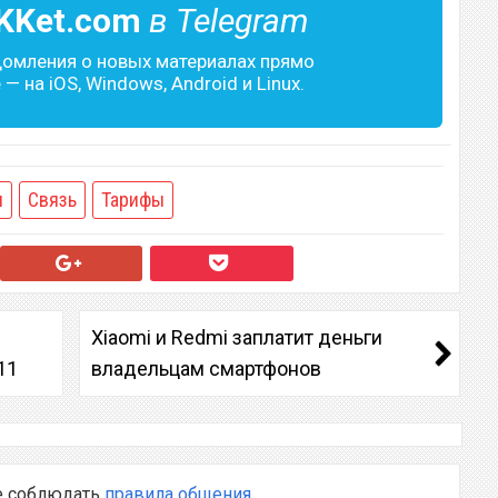
KKet.com
в Telegram
домления о новых материалах прямо
— на iOS, Windows, Android и Linux.
ы
Связь
Тарифы
Xiaomi и Redmi заплатит деньги
11
владельцам смартфонов
е соблюдать
правила общения
.