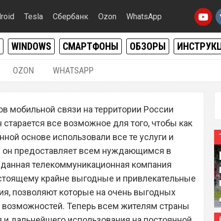
roid
Tesla
Сбербанк
Ozon
WhatsApp
WINDOWS
СМАРТФОНЫ
ОБЗОРЫ
ИНСТРУК
OZON
WHATSAPP
08.03.2020
|
0
в мобильной связи на территории России
ор «МегаФон» запустил
н старается все возможное для того, чтобы как
й план, не имеющий
ной основе использовали все те услуги и
м он предоставляет всем нуждающимся в
н, данная телекоммуникационная компания
астоящему крайне выгодные и привлекательные
ия, позволяют которые на очень выгодных
у возможностей. Теперь всем жителям страны
 и дальнейшего использования на постоянной