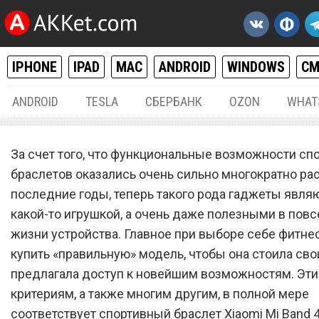
IPHONE
IPAD
MAC
ANDROID
WINDOWS
С
ANDROID
TESLA
СБЕРБАНК
OZON
WHAT
РАЗНОЕ
16.
За счет того, что функциональные возможности сп
Xiaomi Mi Band 4 раздают
браслетов оказались очень сильно многократно ра
последние годы, теперь такого рода гаджеты явля
бесплатно в течение
какой-то игрушкой, а очень даже полезными в пов
ограниченного времени
жизни устройства. Главное при выборе себе фитне
купить «правильную» модель, чтобы она стоила сво
предлагала доступ к новейшим возможностям. Эт
критериям, а также многим другим, в полной мере
соответствует спортивный браслет Xiaomi Mi Band 4