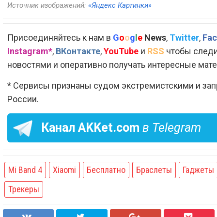
Источник изображений:
«Яндекс Картинки»
Присоединяйтесь к нам в
G
o
o
g
l
e
News
,
Twitter
,
Fac
Instagram*
,
ВКонтакте
,
YouTube
и
RSS
чтобы следи
новостями и оперативно получать интересные мат
* Сервисы признаны судом экстремистскими и за
России.
Канал
AKKet.com
в Telegram
Mi Band 4
Xiaomi
Бесплатно
Браслеты
Гаджеты
Трекеры