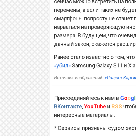
сейчас можно встретить на пол
перемены, а если таких не буде
смартфоны попросту не станет п
нарваться на проверяющую инс
размера. В будущем, что очевид
данный закон, окажется расшир
Ранее стало известно о том, чт
«убил»
Samsung Galaxy S11 и Xia
Источник изображений:
«Яндекс Карти
Присоединяйтесь к нам в
G
o
o
g
l
ВКонтакте
,
YouTube
и
RSS
чтобы
интересные материалы.
* Сервисы признаны судом экс