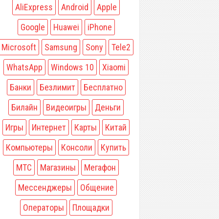
AliExpress
Android
Apple
Google
Huawei
iPhone
Microsoft
Samsung
Sony
Tele2
WhatsApp
Windows 10
Xiaomi
Банки
Безлимит
Бесплатно
Билайн
Видеоигры
Деньги
Игры
Интернет
Карты
Китай
Компьютеры
Консоли
Купить
МТС
Магазины
Мегафон
Мессенджеры
Общение
Операторы
Площадки