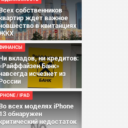
Всех собственников
квартир ждет важное
новшество в квитанциях
ЖКХ
ФИНАНСЫ
Ни вкладов, ни кредитов:
«Райффайзен Банк»
навсегда исчезнет из
России
IPHONE / IPAD
Во всех моделях iPhone
13 обнаружен
критический недостаток