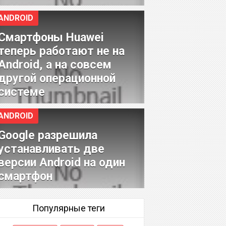
ANDROID
Смартфоны Huawei
теперь работают не на
Android, а на совсем
другой операционной
системе
ANDROID
Google разрешила
устанавливать две
версии Android на один
смартфон
Популярные теги