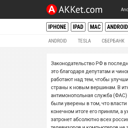
And
IPHONE
IPAD
MAC
ANDROID
ANDROID
TESLA
СБЕРБАНК
РАЗНОЕ
Законодательство РФ в последн
Владимир Путин
это благодаря депутатам и чин
Samsung, Apple, 
работают над тем, чтобы улучш
страны к новым вершинам. В ит
антимонопольная служба (ФАС) 
были уверены в том, что власти 
конечном итоге его приняли, а 
затронет абсолютно всех россия
телевизоров и компьютеров не з