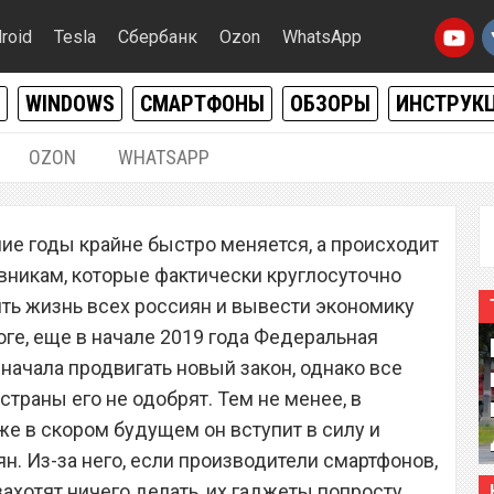
roid
Tesla
Сбербанк
Ozon
WhatsApp
WINDOWS
СМАРТФОНЫ
ОБЗОРЫ
ИНСТРУК
OZON
WHATSAPP
12.12.2019
|
0
ие годы крайне быстро меняется, а происходит
 запретил смартфоны
овникам, которые фактически круглосуточно
Xiaomi и Huawei
ить жизнь всех россиян и вывести экономику
оге, еще в начале 2019 года Федеральная
начала продвигать новый закон, однако все
страны его не одобрят. Тем не менее, в
уже в скором будущем он вступит в силу и
н. Из-за него, если производители смартфонов,
ахотят ничего делать, их гаджеты попросту