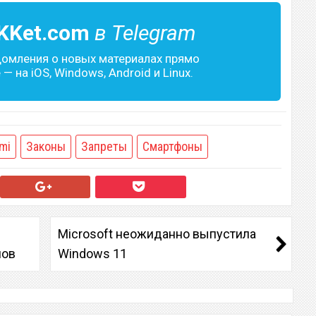
KKet.com
в Telegram
домления о новых материалах прямо
— на iOS, Windows, Android и Linux.
mi
Законы
Запреты
Смартфоны
Microsoft неожиданно выпустила
нов
Windows 11