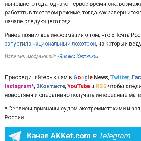
нынешнего года, однако первое время она, возможн
работать в тестовом режиме, тогда как завершится 
начале следующего года.
Ранее появилась информация о том, что «Почта Ро
запустила национальный лохотрон
, на который вед
Источник изображений:
«Яндекс Картинки»
Присоединяйтесь к нам в
G
o
o
g
l
e
News
,
Twitter
,
Fac
Instagram*
,
ВКонтакте
,
YouTube
и
RSS
чтобы следи
новостями и оперативно получать интересные мат
* Сервисы признаны судом экстремистскими и за
России.
Канал
AKKet.com
в Telegram