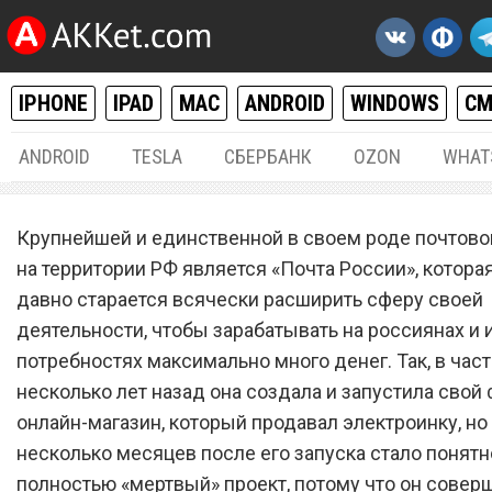
IPHONE
IPAD
MAC
ANDROID
WINDOWS
С
ANDROID
TESLA
СБЕРБАНК
OZON
WHAT
РАЗНОЕ
13.
Крупнейшей и единственной в своем роде почтов
«Почта России» запустила
на территории РФ является «Почта России», котора
давно старается всячески расширить сферу своей
нового «убийцу» AliExpres
деятельности, чтобы зарабатывать на россиянах и 
потребностях максимально много денег. Так, в час
несколько лет назад она создала и запустила сво
онлайн-магазин, который продавал электроинку, но
несколько месяцев после его запуска стало понятно
полностью «мертвый» проект, потому что он совер