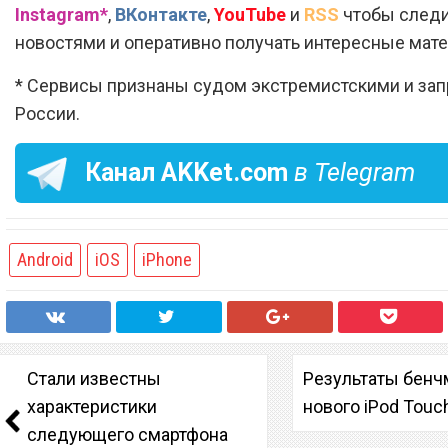
Instagram*
,
ВКонтакте
,
YouTube
и
RSS
чтобы следи
новостями и оперативно получать интересные мат
* Сервисы признаны судом экстремистскими и за
России.
Канал
AKKet.com
в Telegram
Android
iOS
iPhone
Стали известны
Результаты бенч
характеристики
нового iPod Touc
следующего смартфона