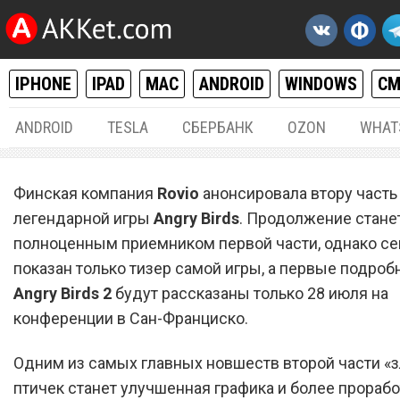
IPHONE
IPAD
MAC
ANDROID
WINDOWS
С
ANDROID
TESLA
СБЕРБАНК
OZON
WHAT
РАЗНОЕ
16.
Финская компания
Rovio
анонсировала втору часть
Rovio представила Angry B
легендарной игры
Angry Birds
. Продолжение стане
полноценным приемником первой части, однако се
показан только тизер самой игры, а первые подроб
Angry Birds 2
будут рассказаны только 28 июля на
конференции в Сан-Франциско.
Одним из самых главных новшеств второй части «
птичек станет улучшенная графика и более прораб