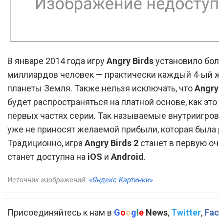
В январе 2014 года игру
Angry Birds
установило бол
миллиардов человек — практически каждый 4-ый 
планеты Земля. Также нельзя исключать, что
Angry
будет распространяться на платной основе, как это
первых частях серии. Так называемые внутриигро
уже не приносят желаемой прибыли, которая была 
Традиционно, игра
Angry Birds 2
станет в первую о
станет доступна на
iOS
и
Android
.
Источник изображений:
«Яндекс Картинки»
Присоединяйтесь к нам в
G
o
o
g
l
e
News
,
Twitter
,
Fac