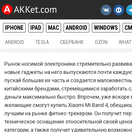
IPHONE
IPAD
MAC
ANDROID
WINDOWS
С
ANDROID
TESLA
СБЕРБАНК
OZON
WHAT
РАЗНОЕ
18.
Рынок носимой электроники стремительно развивае
Xiaomi Mi Band 4 очень си
новые гаджеты на него выпускаются почти каждую
пускай большая их часть и создается малоизвест
удивил всех покупателей
китайскими брендами, стремящимися заработать с
деньги максимально быстро. Впрочем, уже вскоре 
желающие смогут купить Xiaomi Mi Band 4, обещаю
лучшим на рынке фитнес-трекером. Он получит пе
техническое оснащение относительной своей цено
категории, а также получит удивительную возможно