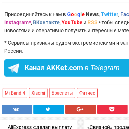
Присоединяйтесь к нам в
G
o
o
g
l
e
News
,
Twitter
,
Fac
Instagram*
,
ВКонтакте
,
YouTube
и
RSS
чтобы следи
новостями и оперативно получать интересные мат
* Сервисы признаны судом экстремистскими и за
России.
Канал
AKKet.com
в Telegram
Mi Band 4
Xiaomi
Браслеты
Фитнес
AliExpress сделал выплату
«Связной» прода