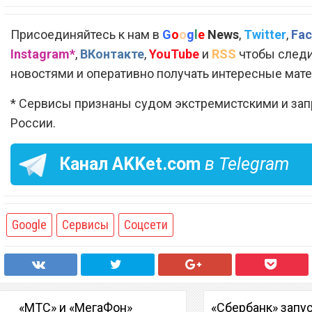
Присоединяйтесь к нам в
G
o
o
g
l
e
News
,
Twitter
,
Fac
Instagram*
,
ВКонтакте
,
YouTube
и
RSS
чтобы следи
новостями и оперативно получать интересные мат
* Сервисы признаны судом экстремистскими и за
России.
Канал
AKKet.com
в Telegram
Google
Сервисы
Соцсети
«МТС» и «МегаФон»
«Сбербанк» запу