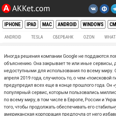
IPHONE
IPAD
MAC
ANDROID
WINDOWS
С
ANDROID
TESLA
СБЕРБАНК
OZON
WHAT
РАЗНОЕ
02.
Иногда решения компании Google не поддаются ло
Google «убила» популярн
объяснению. Она закрывает те или иные сервисы, 
недоступными для использования по всему миру. С
сервис, которым пользов
апреля 2019 года, случилось то, о чем «поисковой г
миллионы людей
предупредил всех еще в конце прошлого года. Он «
популярный сервис, которым пользовались милли
по всему миру, в том числе в Европе, России и Укр
того, чтобы продолжать обеспечивать его стабильн
американская корпорация предпочла от него избав