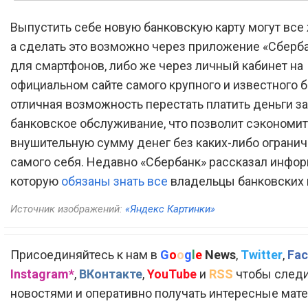
Выпустить себе новую банковскую карту могут вс
а сделать это возможно через приложение «Сберб
для смартфонов, либо же через личный кабинет на
официальном сайте самого крупного и известного б
отличная возможность перестать платить деньги за
банковское обслуживание, что позволит сэкономит
внушительную сумму денег без каких-либо ограни
самого себя. Недавно «Сбербанк» рассказал инфо
которую
обязаны знать все
владельцы банковских к
Источник изображений:
«Яндекс Картинки»
Присоединяйтесь к нам в
G
o
o
g
l
e
News
,
Twitter
,
Fac
Instagram*
,
ВКонтакте
,
YouTube
и
RSS
чтобы следи
новостями и оперативно получать интересные мат