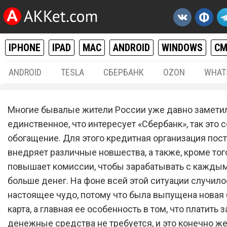
IPHONE
IPAD
MAC
ANDROID
WINDOWS
С
ANDROID
TESLA
СБЕРБАНК
OZON
WHAT
РАЗНОЕ
31.
Многие бывалые жители России уже давно заметил
«Сбербанк» выпустил нов
единственное, что интересует «Сбербанк», так это 
обогащение. Для этого кредитная организация пос
банковскую карту, за кот
внедряет различные новшества, а также, кроме того
не нужно платить
повышает комиссии, чтобы зарабатывать с кажды
больше денег. На фоне всей этой ситуации случил
настоящее чудо, потому что была выпущена новая
карта, а главная ее особенность в том, что платить з
денежные средства не требуется, и это конечно ж