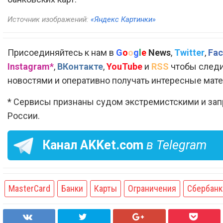
Источник изображений:
«Яндекс Картинки»
Присоединяйтесь к нам в
G
o
o
g
l
e
News
,
Twitter
,
Fac
Instagram*
,
ВКонтакте
,
YouTube
и
RSS
чтобы следи
новостями и оперативно получать интересные мат
* Сервисы признаны судом экстремистскими и за
России.
Канал
AKKet.com
в Telegram
MasterCard
Банки
Карты
Ограничения
Сбербанк