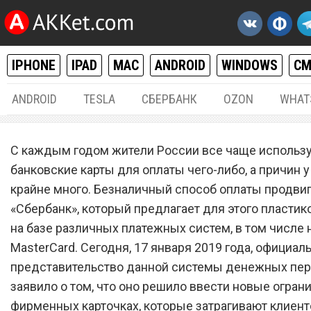
IPHONE
IPAD
MAC
ANDROID
WINDOWS
С
ANDROID
TESLA
СБЕРБАНК
OZON
WHAT
РАЗНОЕ
17.
С каждым годом жители России все чаще использ
«Сбербанк» ввел новые
банковские карты для оплаты чего-либо, а причин у
крайне много. Безналичный способ оплаты продви
ограничения на банковски
«Сбербанк», который предлагает для этого пласти
картах MasterCard
на базе различных платежных систем, в том числе 
MasterCard. Сегодня, 17 января 2019 года, официал
представительство данной системы денежных пе
заявило о том, что оно решило ввести новые огран
фирменных карточках, которые затрагивают клиент