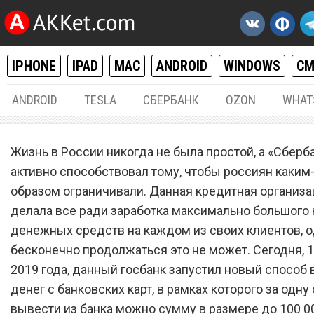
IPHONE
IPAD
MAC
ANDROID
WINDOWS
С
ANDROID
TESLA
СБЕРБАНК
OZON
WHAT
РАЗНОЕ
15.
Жизнь в России никогда не была простой, а «Сберб
«Сбербанк» запустил нов
активно способствовал тому, чтобы россиян каким
образом ограничивали. Данная кредитная организа
способ вывода денег с
делала все ради заработка максимально большого
банковских карт
денежных средств на каждом из своих клиентов, 
бесконечно продолжаться это не может. Сегодня, 
2019 года, данный госбанк запустил новый способ
денег с банковских карт, в рамках которого за одн
вывести из банка можно сумму в размере до 100 0