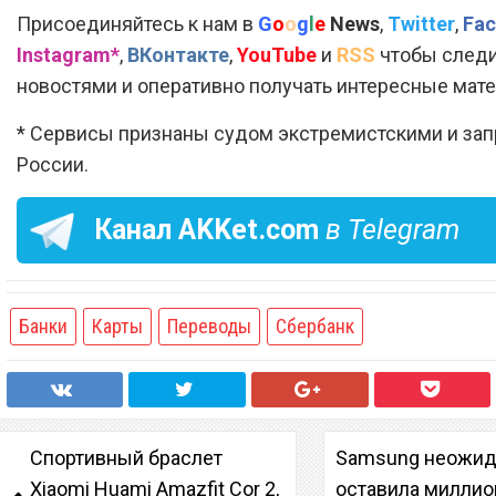
Присоединяйтесь к нам в
G
o
o
g
l
e
News
,
Twitter
,
Fac
Instagram*
,
ВКонтакте
,
YouTube
и
RSS
чтобы следи
новостями и оперативно получать интересные мат
* Сервисы признаны судом экстремистскими и за
России.
Канал
AKKet.com
в Telegram
Банки
Карты
Переводы
Сбербанк
Спортивный браслет
Samsung неожид
Xiaomi Huami Amazfit Cor 2,
оставила милли