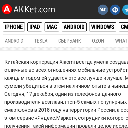
IPHONE
IPAD
MAC
ANDROID
WINDOWS
С
ANDROID
TESLA
СБЕРБАНК
OZON
WHAT
РАЗНОЕ
17.
Китайская корпорация Xiaomi всегда умела создав
Смартфон Xiaomi возглав
отличные во всех отношениях мобильные устройств
каждым годом ей удается это все лучше и лучше. 
топ-5 самых популярных
сумели убедиться в этом на личном опыте в нынеш
смартфонов 2018 года в Р
Сегодня, 17 декабря, один из телефонов данного
производителя возглавил топ-5 самых популярных
смартфонов в 2018 году на территории России, а с
этом сервис «Яндекс.Маркет», сотрудники которог
получения такой информации провели целое иссле