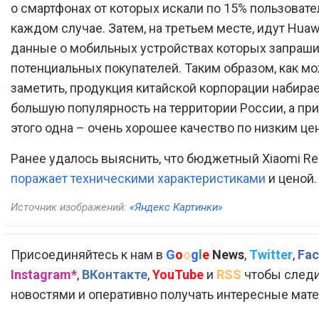
о смартфонах от которых искали по 15% пользовате
каждом случае. Затем, на третьем месте, идут Huawe
данные о мобильных устройствах которых запраш
потенциальных покупателей. Таким образом, как м
заметить, продукция китайской корпорации набирае
большую популярность на территории России, а при
этого одна – очень хорошее качество по низким це
Ранее удалось выяснить, что бюджетный Xiaomi Re
поражает техническими характеристиками
и ценой.
Источник изображений:
«Яндекс Картинки»
Присоединяйтесь к нам в
G
o
o
g
l
e
News
,
Twitter
,
Fac
Instagram*
,
ВКонтакте
,
YouTube
и
RSS
чтобы следи
новостями и оперативно получать интересные мат