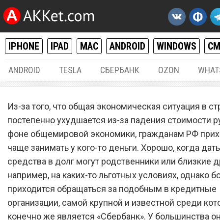
IPHONE
IPAD
MAC
ANDROID
WINDOWS
С
ANDROID
TESLA
СБЕРБАНК
OZON
WHAT
РАЗНОЕ
05.
Из-за того, что общая экономическая ситуация в ст
Процентная ставка на кр
постепенно ухудшается из-за падения стоимости р
фоне общемировой экономики, гражданам РФ прих
в «Сбербанке» сильно
чаще занимать у кого-то деньги. Хорошо, когда да
изменится в 2019 году
средства в долг могут родственники или близкие д
например, на каких-то льготных условиях, однако 
приходится обращаться за подобным в кредитные
организации, самой крупной и известной среди ко
конечно же является «Сбербанк». У большинства о