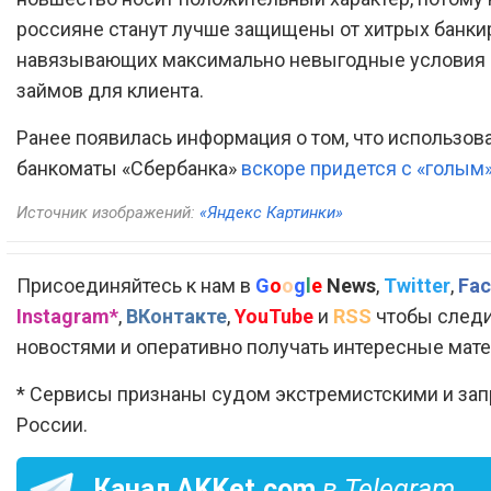
россияне станут лучше защищены от хитрых банки
навязывающих максимально невыгодные условия
займов для клиента.
Ранее появилась информация о том, что использов
банкоматы «Сбербанка»
вскоре придется с «голым
Источник изображений:
«Яндекс Картинки»
Присоединяйтесь к нам в
G
o
o
g
l
e
News
,
Twitter
,
Fac
Instagram*
,
ВКонтакте
,
YouTube
и
RSS
чтобы следи
новостями и оперативно получать интересные мат
* Сервисы признаны судом экстремистскими и за
России.
Канал
AKKet.com
в Telegram