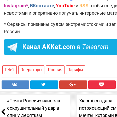
Instagram*
,
ВКонтакте
,
YouTube
и
RSS
чтобы следи
новостями и оперативно получать интересные мат
* Сервисы признаны судом экстремистскими и за
России.
Канал
AKKet.com
в Telegram
Tele2
Операторы
Россия
Тарифы
«Почта России» нанесла
Xiaomi создала
сокрушительный удар в
потрясающий см
спину десяткам
мечты, который в