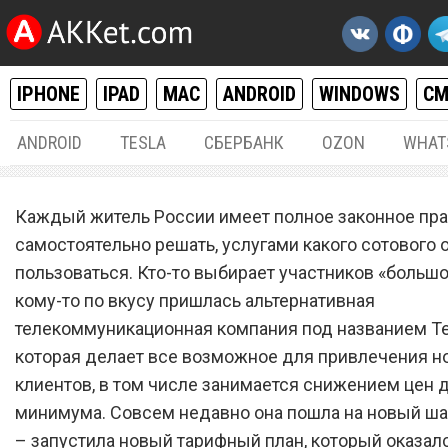
IPHONE
IPAD
MAC
ANDROID
WINDOWS
С
ANDROID
TESLA
СБЕРБАНК
OZON
WHAT
РАЗНОЕ
11.
Каждый житель России имеет полное законное пр
Новый тарифный план сот
самостоятельно решать, услугами какого сотового 
пользоваться. Кто-то выбирает участников «большой
оператора Tele2 оказался
кому-то по вкусу пришлась альтернативная
самым лучшим в России
телекоммуникационная компания под названием Te
которая делает все возможное для привлечения н
клиентов, в том числе занимается снижением цен 
минимума. Совсем недавно она пошла на новый шаг
– запустила новый тарифный план, который оказа