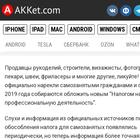
IPHONE
IPAD
MAC
ANDROID
WINDOWS
С
ANDROID
TESLA
СБЕРБАНК
OZON
WHAT
РАЗНОЕ
11.
Продавцы рукоделий, строители, визажисты, фотог
С 1 января вступает в сил
пекари, швеи, фриласеры и многие другие, ликуйте!
официально нарекли самозанятыми гражданами и с
новый налог для держате
2019 года собираются обложить новым “Налогом н
банковских карт «Сбербан
профессиональную деятельность”.
Слухи и информация из официальных источников п
обособления налога для самозанятых появлялись
периодически, но теперь информация более точная: