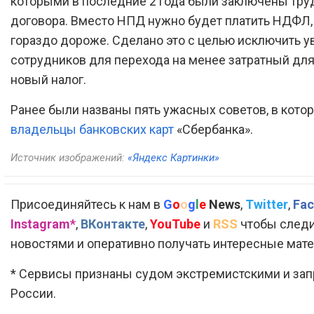
которыми в последние 2 года были заключены тр
договора. Вместо НПД нужно будет платить НДФЛ,
гораздо дороже. Сделано это с целью исключить 
сотрудников для перехода на менее затратный для
новый налог.
Ранее были названы пять ужасных советов, в кот
владельцы банковских карт
«Сбербанка».
Источник изображений:
«Яндекс Картинки»
Присоединяйтесь к нам в
G
o
o
g
l
e
News
,
Twitter
,
Fac
Instagram*
,
ВКонтакте
,
YouTube
и
RSS
чтобы следи
новостями и оперативно получать интересные мат
* Сервисы признаны судом экстремистскими и за
России.