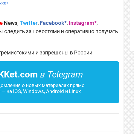
нки»
e
News
,
Twitter
,
Facebook*
,
Instagram*
,
 следить за новостями и оперативно получать
тремистскими и запрещены в России.
KKet.com
в Telegram
домления о новых материалах прямо
— на iOS, Windows, Android и Linux.