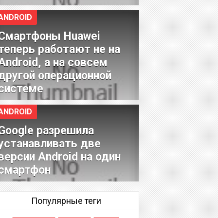
ANDROID
Смартфоны Huawei
теперь работают не на
Android, а на совсем
другой операционной
системе
ANDROID
Google разрешила
устанавливать две
версии Android на один
смартфон
Популярные теги