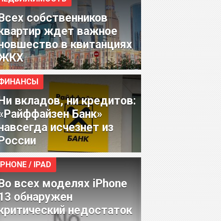
Всех собственников
квартир ждет важное
новшество в квитанциях
ЖКХ
ФИНАНСЫ
Ни вкладов, ни кредитов:
«Райффайзен Банк»
навсегда исчезнет из
России
IPHONE / IPAD
Во всех моделях iPhone
13 обнаружен
критический недостаток