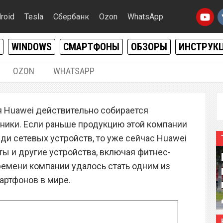
roid
Tesla
Сбербанк
Ozon
WhatsApp
WINDOWS
СМАРТФОНЫ
ОБЗОРЫ
ИНСТРУК
OZON
WHATSAPP
02.12.2014
|
0
я Huawei действительно собирается
редставит свой первый
ники. Если раньше продукцию этой компании
ессор
ди сетевых устройств, то уже сейчас Huawei
ы и другие устройства, включая фитнес-
емени компании удалось стать одним из
артфонов в мире.