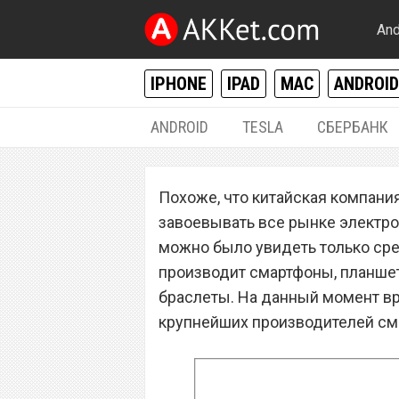
And
IPHONE
IPAD
MAC
ANDROID
ANDROID
TESLA
СБЕРБАНК
РАЗНОЕ
Похоже, что китайская компани
Завтра Huawei п
завоевывать все рынке электро
64-битный проц
можно было увидеть только сре
производит смартфоны, планшет
браслеты. На данный момент вр
крупнейших производителей см