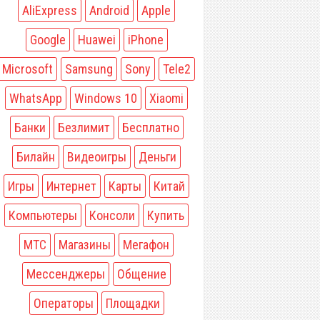
AliExpress
Android
Apple
Google
Huawei
iPhone
Microsoft
Samsung
Sony
Tele2
WhatsApp
Windows 10
Xiaomi
Банки
Безлимит
Бесплатно
Билайн
Видеоигры
Деньги
Игры
Интернет
Карты
Китай
Компьютеры
Консоли
Купить
МТС
Магазины
Мегафон
Мессенджеры
Общение
Операторы
Площадки