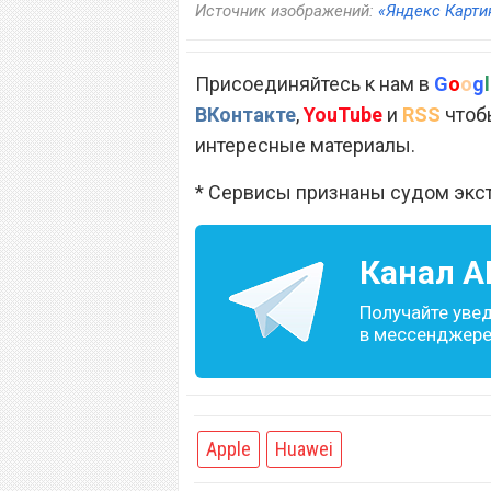
Источник изображений:
«Яндекс Карти
Присоединяйтесь к нам в
G
o
o
g
l
ВКонтакте
,
YouTube
и
RSS
чтобы
интересные материалы.
* Сервисы признаны судом экс
Канал
A
Получайте уве
в мессенджере 
Apple
Huawei