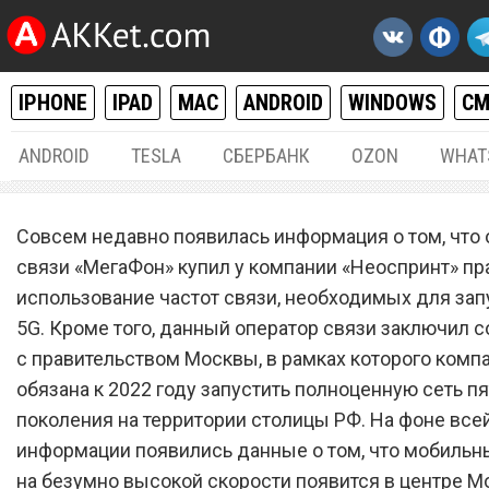
IPHONE
IPAD
MAC
ANDROID
WINDOWS
С
ANDROID
TESLA
СБЕРБАНК
OZON
WHAT
РАЗНОЕ
15.
Совсем недавно появилась информация о том, что 
Сотовый оператор «МегаФ
связи «МегаФон» купил у компании «Неоспринт» пр
использование частот связи, необходимых для зап
оставил жителей России б
5G. Кроме того, данный оператор связи заключил 
сети 5G
с правительством Москвы, в рамках которого комп
обязана к 2022 году запустить полноценную сеть пя
поколения на территории столицы РФ. На фоне всей
информации появились данные о том, что мобильн
на безумно высокой скорости появится в центре 