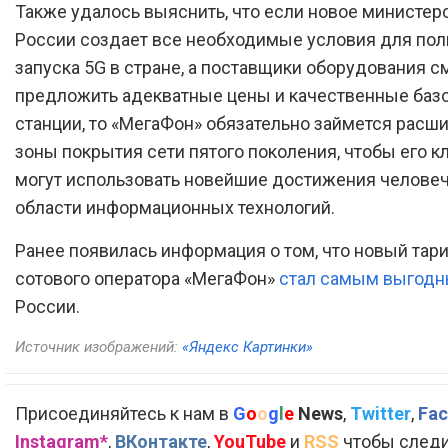
Также удалось выяснить, что если новое министер
России создает все необходимые условия для по
запуска 5G в стране, а поставщики оборудования с
предложить адекватные цены и качественные баз
станции, то «МегаФон» обязательно займется расш
зоны покрытия сети пятого поколения, чтобы его к
могут использовать новейшие достижения человеч
области информационных технологий.
Ранее появилась информация о том, что новый тар
сотового оператора «МегаФон»
стал самым выгод
России.
Источник изображений:
«Яндекс Картинки»
Присоединяйтесь к нам в
G
o
o
g
l
e
News
,
Twitter
,
Fac
Instagram*
,
ВКонтакте
,
YouTube
и
RSS
чтобы следи