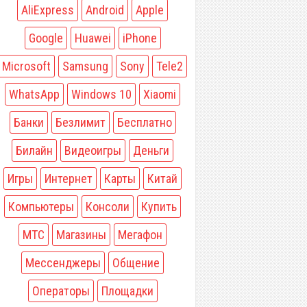
AliExpress
Android
Apple
Google
Huawei
iPhone
Microsoft
Samsung
Sony
Tele2
WhatsApp
Windows 10
Xiaomi
Банки
Безлимит
Бесплатно
Билайн
Видеоигры
Деньги
Игры
Интернет
Карты
Китай
Компьютеры
Консоли
Купить
МТС
Магазины
Мегафон
Мессенджеры
Общение
Операторы
Площадки