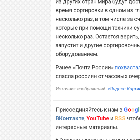
из других стран мира будут дос
время сортировки в одном из г
несколько раз, в том числе за 
которые при помощи техники с
несколько раз. Остается верить
запустит и другие сортировоч
оборудованием.
Ранее «Почта России»
похваста
спасла россиян от часовых оче
Источник изображений:
«Яндекс Карти
Присоединяйтесь к нам в
G
o
o
g
l
ВКонтакте
,
YouTube
и
RSS
чтобы
интересные материалы.