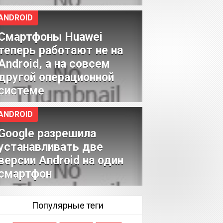
ANDROID
Смартфоны Huawei
теперь работают не на
Android, а на совсем
другой операционной
системе
ANDROID
Google разрешила
устанавливать две
версии Android на один
смартфон
Популярные теги