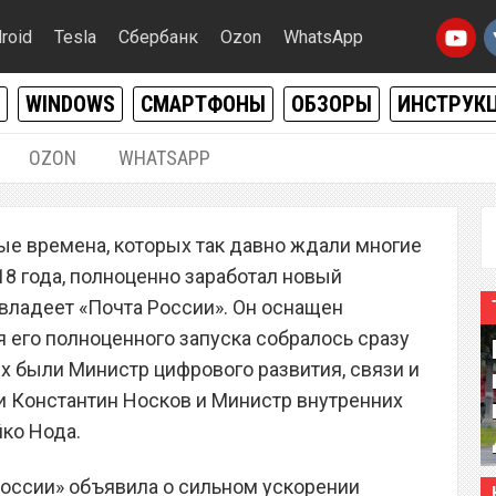
roid
Tesla
Сбербанк
Ozon
WhatsApp
WINDOWS
СМАРТФОНЫ
ОБЗОРЫ
ИНСТРУК
OZON
WHATSAPP
01.08.2018
|
1
мые времена, которых так давно ждали многие
объявила о сильном
018 года, полноценно заработал новый
сти доставки посылок
владеет «Почта России». Он оснащен
 его полноценного запуска собралось сразу
х были Министр цифрового развития, связи и
 Константин Носков и Министр внутренних
ко Нода.
оссии» объявила о сильном ускорении