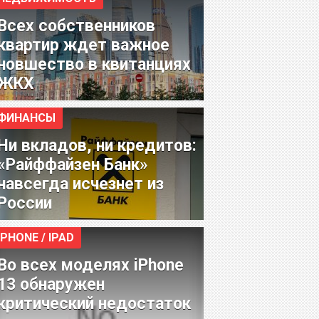
Всех собственников
квартир ждет важное
новшество в квитанциях
ЖКХ
ФИНАНСЫ
Ни вкладов, ни кредитов:
«Райффайзен Банк»
навсегда исчезнет из
России
IPHONE / IPAD
Во всех моделях iPhone
13 обнаружен
критический недостаток