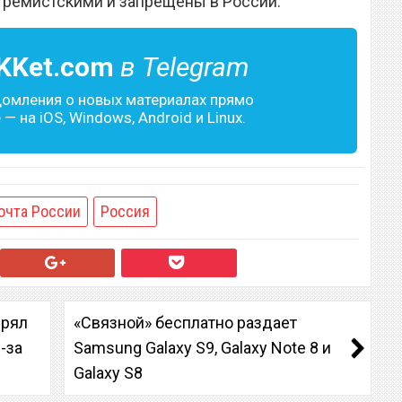
тремистскими и запрещены в России.
KKet.com
в Telegram
домления о новых материалах прямо
— на iOS, Windows, Android и Linux.
очта России
Россия
ерял
«Связной» бесплатно раздает
-за
Samsung Galaxy S9, Galaxy Note 8 и
Galaxy S8