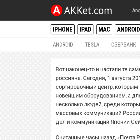
And
IPHONE
IPAD
MAC
ANDROID
ANDROID
TESLA
СБЕРБАНК
РАЗНОЕ
Вот наконец-то и настали те са
«Почта России» 
россияне. Сегодня, 1 августа 2
ускорении скоро
сортировочный центр, которым 
новейшим оборудованием, а для
несколько людей, среди которы
массовых коммуникаций России
дел и коммуникаций Японии Сей
Считанные часы назад «Почта Р