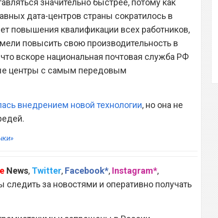
тавляться значительно быстрее, потому как
лавных дата-центров страны сократилось в
счет повышения квалификации всех работников,
умели повысить свою производительность в
, что вскоре национальная почтовая служба РФ
ные центры с самым передовым
лась внедрением новой технологии
, но она не
редей.
нки»
e
News
,
Twitter
,
Facebook*
,
Instagram*
,
 следить за новостями и оперативно получать