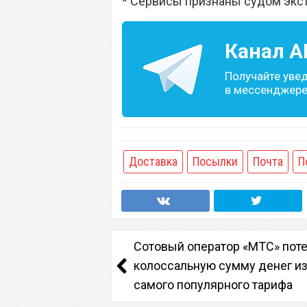
* Сервисы признаны судом экс
Канал
A
Получайте уве
в мессенджере 
Доставка
Посылки
Почта
П
Сотовый оператор «МТС» пот
колоссальную сумму денег из
самого популярного тарифа