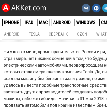
IPHONE
IPAD
MAC
ANDROID
WINDOWS
С
ANDROID
TESLA
СБЕРБАНК
OZON
WHAT
РАЗНОЕ
31.
Ни у кого в мире, кроме правительства России и ря
Магазин «Связной» сдела
стран мира, нет никаких сомнений в том, что будущ
электрическими автомобилями, первопроходцем н
невероятное. Он запустил 
которых стала американская компания Tesla. Да, он
продажу автомобили Tesl
создала машину без бензина, газа и дизеля, но име
удалось вывести подобные транспортные средства
заставить других производителей создавать подо
машины, либо же гибриды. Начиная с 31 мая 2018 г
продавать автомобили под крайне известным брен