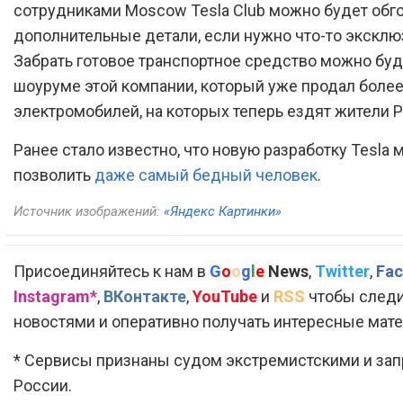
сотрудниками Moscow Tesla Club можно будет обг
дополнительные детали, если нужно что-то эксклю
Забрать готовое транспортное средство можно буд
шоуруме этой компании, который уже продал более
электромобилей, на которых теперь ездят жители Р
Ранее стало известно, что новую разработку Tesla 
позволить
даже самый бедный человек
.
Источник изображений:
«Яндекс Картинки»
Присоединяйтесь к нам в
G
o
o
g
l
e
News
,
Twitter
,
Fac
Instagram*
,
ВКонтакте
,
YouTube
и
RSS
чтобы следи
новостями и оперативно получать интересные мат
* Сервисы признаны судом экстремистскими и за
России.