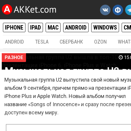
IPHONE
IPAD
MAC
ANDROID
WINDOWS
С
ANDROID
TESLA
СБЕРБАНК
OZON
WHAT
РАЗНОЕ
15.
Музыкальная группа U2 
Музыкальная группа U2 выпустила свой новый му
в топ-10 iTunes после
альбом 9 сентября, причем прямо на презентации iP
презентации iPhone 6, iPh
iPhone Plus и Apple Watch. Новый альбом получил
Plus и Watch
название
«Songs of Innocence» и сразу после презе
доступен всему миру.