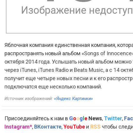
Яблочная компания единственная компания, котор
распространять новый альбом
«Songs of Innocence
октября 2014 года. Услышать новый альбом можно 
через iTunes, iTunes Radio и Beats Music, а с 14 окт
получит еще четыре новых песни и к его распрост
подключатся еще несколько компаний.
Источник изображений:
«Яндекс Картинки»
Присоединяйтесь к нам в
G
o
o
g
l
e
News
,
Twitter
,
Fac
Instagram*
,
ВКонтакте
,
YouTube
и
RSS
чтобы следи