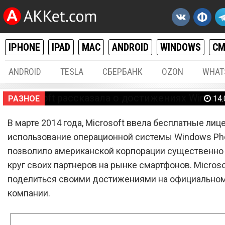
IPHONE
IPAD
MAC
ANDROID
WINDOWS
С
ANDROID
TESLA
СБЕРБАНК
OZON
WHAT
РАЗНОЕ
14.
Microsoft рассказала о
В марте 2014 года, Microsoft ввела бесплатные лиц
использование операционной системы Windows Ph
достижениях Windows Ph
позволило американской корпорации существенно
круг своих партнеров на рынке смартфонов. Micros
поделиться своими достижениями на официальном
компании.