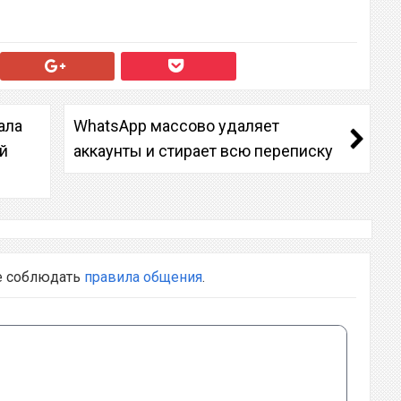
ала
WhatsApp массово удаляет
й
аккаунты и стирает всю переписку
е соблюдать
правила общения
.