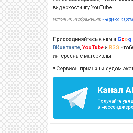
видеохостингу YouTube.
Источник изображений:
«Яндекс Карти
Присоединяйтесь к нам в
G
o
o
g
l
ВКонтакте
,
YouTube
и
RSS
чтобы
интересные материалы.
* Сервисы признаны судом экс
Канал
A
Получайте уве
в мессенджере 