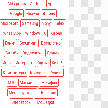
AliExpress
Android
Apple
Google
Huawei
iPhone
Microsoft
Samsung
Sony
Tele2
WhatsApp
Windows 10
Xiaomi
Банки
Безлимит
Бесплатно
Билайн
Видеоигры
Деньги
Игры
Интернет
Карты
Китай
Компьютеры
Консоли
Купить
МТС
Магазины
Мегафон
Мессенджеры
Общение
Операторы
Площадки