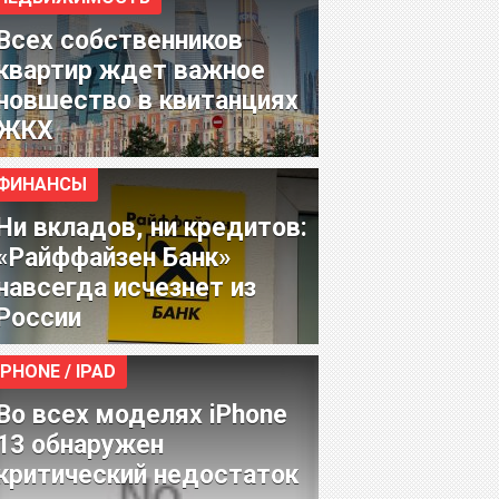
Всех собственников
квартир ждет важное
новшество в квитанциях
ЖКХ
ФИНАНСЫ
Ни вкладов, ни кредитов:
«Райффайзен Банк»
навсегда исчезнет из
России
IPHONE / IPAD
Во всех моделях iPhone
13 обнаружен
критический недостаток