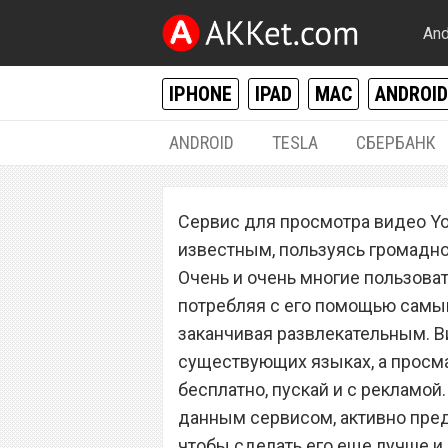
And
IPHONE
IPAD
MAC
ANDROID
ANDROID
TESLA
СБЕРБАНК
ОСНОВНАЯ
Сервис для просмотра видео Y
YouTube получил
известным, пользуясь громадн
котором все меч
Очень и очень многие пользова
потребляя с его помощью самый
заканчивая развлекательным. 
существующих языках, а просма
бесплатно, пускай и с рекламо
данным сервисом, активно пре
чтобы сделать его еще лучше и 