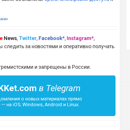
нки»
e
News
,
Twitter
,
Facebook*
,
Instagram*
,
 следить за новостями и оперативно получать
тремистскими и запрещены в России.
KKet.com
в Telegram
домления о новых материалах прямо
— на iOS, Windows, Android и Linux.