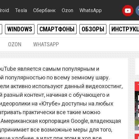
roid
Tesla
Сбербанк
Ozon
WhatsApp
WINDOWS
СМАРТФОНЫ
ОБЗОРЫ
ИНСТРУК
OZON
WHATSAPP
08.12.2023
|
0
ouTube является самым популярным и
 важное новшество, о
ой популярностью по всему земному шару.
тали более 10 лет
тели активно используют данный видеохостинг,
 разный контент, начиная с обучающего и
Видеоролики на «Ютубе» доступны на любых
тривать практически все такие можно
й. Американская корпорация Google, владеющая
дпринимает все возможные меры для того,
еще удобнее, а идут при этом в ход все