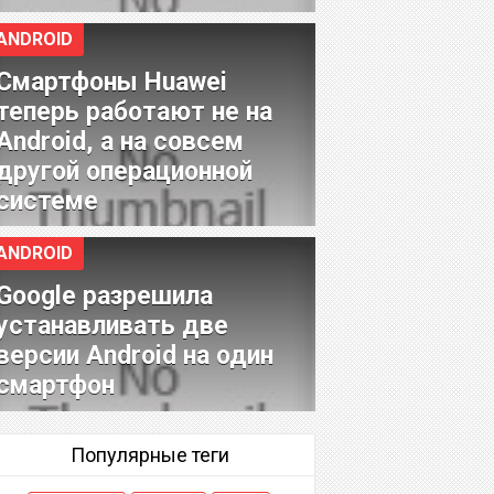
ANDROID
Смартфоны Huawei
теперь работают не на
Android, а на совсем
другой операционной
системе
ANDROID
Google разрешила
устанавливать две
версии Android на один
смартфон
Популярные теги