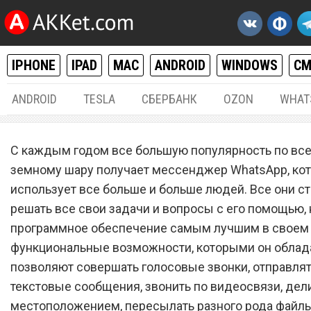
IPHONE
IPAD
MAC
ANDROID
WINDOWS
С
ANDROID
TESLA
СБЕРБАНК
OZON
WHAT
ОСНОВНАЯ
16.
С каждым годом все большую популярность по вс
WhatsApp осчастливил
земному шару получает мессенджер WhatsApp, ко
использует все больше и больше людей. Все они с
пользователей новой
решать все свои задачи и вопросы с его помощью, 
долгожданной функцией
программное обеспечение самым лучшим в своем 
функциональные возможности, которыми он облада
позволяют совершать голосовые звонки, отправля
текстовые сообщения, звонить по видеосвязи, дел
местоположением, пересылать разного рода файлы