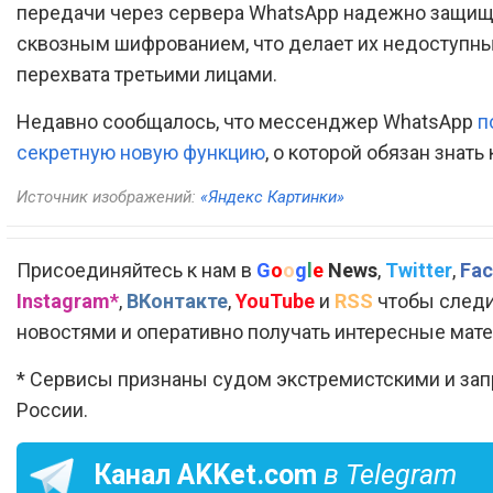
передачи через сервера WhatsApp надежно защи
сквозным шифрованием, что делает их недоступн
перехвата третьими лицами.
Недавно сообщалось, что мессенджер WhatsApp
п
секретную новую функцию
, о которой обязан знать
Источник изображений:
«Яндекс Картинки»
Присоединяйтесь к нам в
G
o
o
g
l
e
News
,
Twitter
,
Fac
Instagram*
,
ВКонтакте
,
YouTube
и
RSS
чтобы следи
новостями и оперативно получать интересные мат
* Сервисы признаны судом экстремистскими и за
России.
Канал
AKKet.com
в Telegram