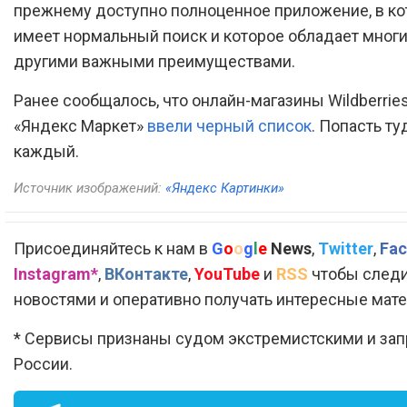
прежнему доступно полноценное приложение, в к
имеет нормальный поиск и которое обладает мног
другими важными преимуществами.
Ранее сообщалось, что онлайн-магазины Wildberries
«Яндекс Маркет»
ввели черный список
. Попасть т
каждый.
Источник изображений:
«Яндекс Картинки»
Присоединяйтесь к нам в
G
o
o
g
l
e
News
,
Twitter
,
Fac
Instagram*
,
ВКонтакте
,
YouTube
и
RSS
чтобы следи
новостями и оперативно получать интересные мат
* Сервисы признаны судом экстремистскими и за
России.