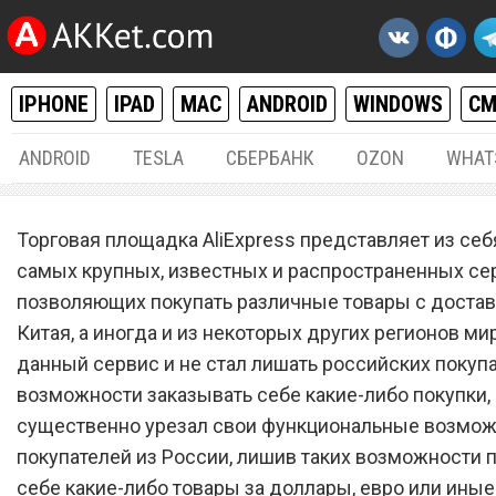
IPHONE
IPAD
MAC
ANDROID
WINDOWS
С
ANDROID
TESLA
СБЕРБАНК
OZON
WHAT
ОСНОВНАЯ
16.
Торговая площадка AliExpress представляет из себ
Покупатели в бешенстве.
самых крупных, известных и распространенных се
позволяющих покупать различные товары с достав
AliExpress ввел новые
Китая, а иногда и из некоторых других регионов ми
обязательные условия для
данный сервис и не стал лишать российских покуп
возможности заказывать себе какие-либо покупки, 
существенно урезал свои функциональные возмож
покупателей из России, лишив таких возможности 
себе какие-либо товары за доллары, евро или иные