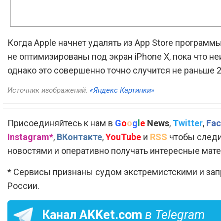
Когда Apple начнет удалять из App Store программ
не оптимизированы под экран iPhone X, пока что не
однако это совершенно точно случится не раньше 2
Источник изображений:
«Яндекс Картинки»
Присоединяйтесь к нам в
G
o
o
g
l
e
News
,
Twitter
,
Fac
Instagram*
,
ВКонтакте
,
YouTube
и
RSS
чтобы следи
новостями и оперативно получать интересные мат
* Сервисы признаны судом экстремистскими и за
России.
Канал
AKKet.com
в Telegram