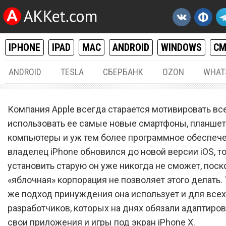
IPHONE
IPAD
MAC
ANDROID
WINDOWS
С
ANDROID
TESLA
СБЕРБАНК
OZON
WHAT
IPHONE / IPAD
17.
Компания Apple всегда старается мотивировать вс
Apple сильно усложнила 
использовать ее самые новые смартфоны, планшет
компьютеры и уж тем более программное обеспече
всем разработчикам
владелец iPhone обновился до новой версии iOS, т
приложения для iPhone
установить старую он уже никогда не сможет, поск
«яблочная» корпорация не позволяет этого делать. 
же подход принуждения она использует и для всех
разработчиков, которых на днях обязали адаптиров
свои приложения и игры под экран iPhone X.