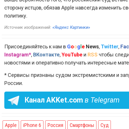
сторону истцов, обязав Apple навсегда изменить с
политику.
Источник изображений:
«Яндекс Картинки»
Присоединяйтесь к нам в
G
o
o
g
l
e
News
,
Twitter
,
Fac
Instagram*
,
ВКонтакте
,
YouTube
и
RSS
чтобы следи
новостями и оперативно получать интересные мат
* Сервисы признаны судом экстремистскими и за
России.
Канал
AKKet.com
в Telegram
Apple
iPhone 6
Россия
Смартфоны
Суд