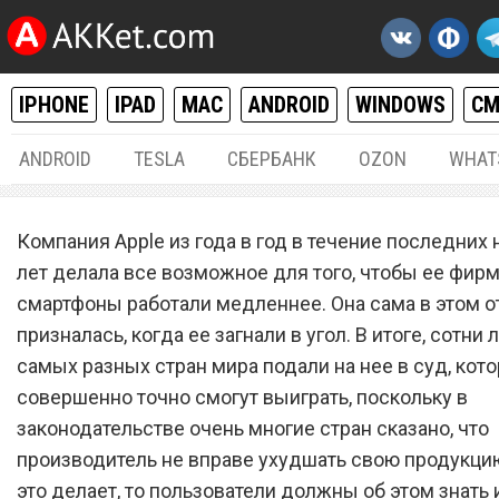
IPHONE
IPAD
MAC
ANDROID
WINDOWS
С
ANDROID
TESLA
СБЕРБАНК
OZON
WHAT
IPHONE / IPAD
16.
Компания Apple из года в год в течение последних
Взбесившийся россиянин
лет делала все возможное для того, чтобы ее фир
смартфоны работали медленнее. Она сама в этом 
заставит Apple навсегда
призналась, когда ее загнали в угол. В итоге, сотни
изменить свою политику
самых разных стран мира подали на нее в суд, кот
совершенно точно смогут выиграть, поскольку в
законодательстве очень многие стран сказано, что
производитель не вправе ухудшать свою продукцию
это делает, то пользователи должны об этом знать 