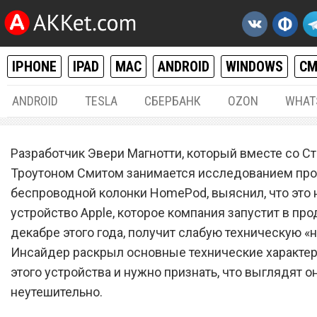
IPHONE
IPAD
MAC
ANDROID
WINDOWS
С
ANDROID
TESLA
СБЕРБАНК
OZON
WHAT
IPHONE / IPAD
01.
Разработчик Эвери Магнотти, который вместе со С
Apple вновь доказала сво
Троутоном Смитом занимается исследованием пр
беспроводной колонки HomePod, выяснил, что это 
жадность, установив в ко
устройство Apple, которое компания запустит в про
HomePod слабенькое «же
декабре этого года, получит слабую техническую «н
Инсайдер раскрыл основные технические характе
этого устройства и нужно признать, что выглядят о
неутешительно.