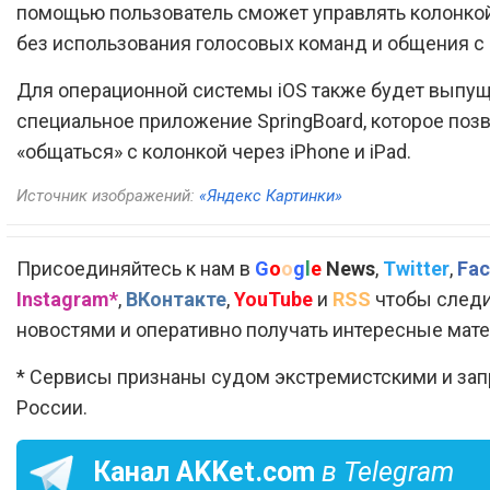
помощью пользователь сможет управлять колонко
без использования голосовых команд и общения с S
Для операционной системы iOS также будет выпу
специальное приложение SpringBoard, которое поз
«общаться» с колонкой через iPhone и iPad.
Источник изображений:
«Яндекс Картинки»
Присоединяйтесь к нам в
G
o
o
g
l
e
News
,
Twitter
,
Fac
Instagram*
,
ВКонтакте
,
YouTube
и
RSS
чтобы следи
новостями и оперативно получать интересные мат
* Сервисы признаны судом экстремистскими и за
России.
Канал
AKKet.com
в Telegram