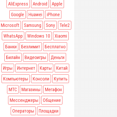
AliExpress
Android
Apple
Google
Huawei
iPhone
Microsoft
Samsung
Sony
Tele2
WhatsApp
Windows 10
Xiaomi
Банки
Безлимит
Бесплатно
Билайн
Видеоигры
Деньги
Игры
Интернет
Карты
Китай
Компьютеры
Консоли
Купить
МТС
Магазины
Мегафон
Мессенджеры
Общение
Операторы
Площадки