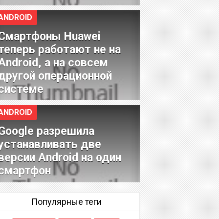
ANDROID
Смартфоны Huawei
теперь работают не на
Android, а на совсем
другой операционной
системе
ANDROID
Google разрешила
устанавливать две
версии Android на один
смартфон
Популярные теги