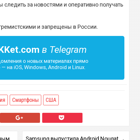
 следить за новостями и оперативно получать
тремистскими и запрещены в России.
KKet.com
в Telegram
домления о новых материалах прямо
— на iOS, Windows, Android и Linux.
ия
Смартфоны
США
чным
Samsung выпустила Android Nougat