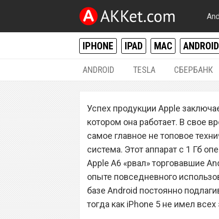
And
IPHONE
IPAD
MAC
ANDROID
ANDROID
TESLA
СБЕРБАНК
IPHONE / IPAD
Успех продукции Apple заключа
Новый Apple iPh
котором она работает. В свое вр
количестве прод
самое главное не топовое техн
система. Этот аппарат с 1 Гб о
Apple A6 «рвал» торговавшие And
опыте повседневного использов
базе Android постоянно подлаг
тогда как iPhone 5 не имел всех