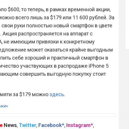
оло $600, то теперь, в рамках временной акции,
можно всего лишь за $179 или 11 600 рублей. За
в свои руки полностью новый смартфон в цвете
и. Акция распространяется на аппарат с
, не имеющим привязки к конкретному
редложение может оказаться крайне выгодным
упить себе хороший и практичный смартфон в
личество участвующих в распродаже iPhone 5
елающим совершить выгодную покупку стоит
амяти за $179 можно
здесь
.
нки»
e
News
,
Twitter
,
Facebook*
,
Instagram*
,