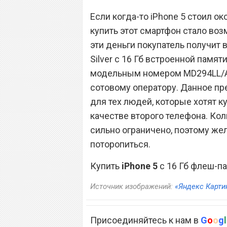
Если когда-то iPhone 5 стоил ок
купить этот смартфон стало воз
эти деньги покупатель получит 
Silver с 16 Гб встроенной памят
модельным номером MD294LL/A
сотовому оператору. Данное п
для тех людей, которые хотят к
качестве второго телефона. Ко
сильно ограничено, поэтому ж
поторопиться.
Купить
iPhone 5
с 16 Гб флеш-п
Источник изображений:
«Яндекс Карти
Присоединяйтесь к нам в
G
o
o
g
l