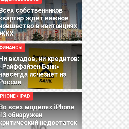
Всех собственников
квартир ждет важное
новшество в квитанциях
ЖКХ
ФИНАНСЫ
Ни вкладов, ни кредитов:
«Райффайзен Банк»
навсегда исчезнет из
России
IPHONE / IPAD
Во всех моделях iPhone
13 обнаружен
критический недостаток