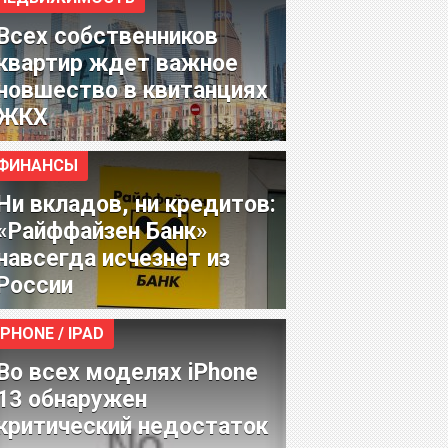
Всех собственников
квартир ждет важное
новшество в квитанциях
ЖКХ
ФИНАНСЫ
Ни вкладов, ни кредитов:
«Райффайзен Банк»
навсегда исчезнет из
России
IPHONE / IPAD
Во всех моделях iPhone
13 обнаружен
критический недостаток