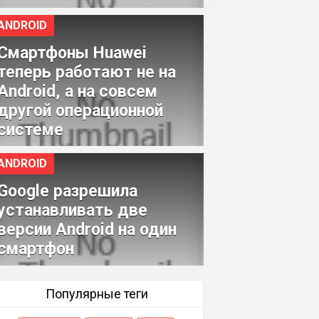
ANDROID
Смартфоны Huawei
теперь работают не на
Android, а на совсем
другой операционной
системе
ANDROID
Google разрешила
устанавливать две
версии Android на один
смартфон
Популярные теги