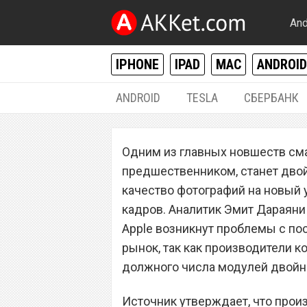
And
IPHONE
IPAD
MAC
ANDROID
ANDROID
TESLA
СБЕРБАНК
IPHONE / IPAD
Одним из главных новшеств смар
У Apple могут в
предшественником, станет двой
поставками iPho
качество фотографий на новый 
кадров. Аналитик Эмит Дараяни и
камер
Apple возникнут проблемы с по
рынок, так как производители к
должного числа модулей двойн
Источник утверждает, что прои