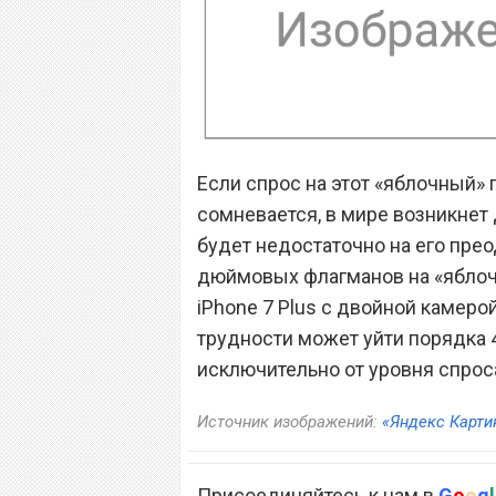
Если спрос на этот «яблочный» 
сомневается, в мире возникнет д
будет недостаточно на его прео
дюймовых флагманов на «яблочн
iPhone 7 Plus с двойной камеро
трудности может уйти порядка 4
исключительно от уровня спрос
Источник изображений:
«Яндекс Карти
Присоединяйтесь к нам в
G
o
o
g
l