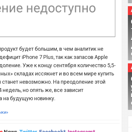
продукт будет большим, в чем аналитик не
ефицит iPhone 7 Plus, так как запасов Apple
доление. Уже к концу сентября количество 5,5-
ых» складах иссякнет и во всем мире купить
й станет невозможно. На преодоление этой
 недель, но опять же, все зависит
а на будущую новинку.
нки»
e
News
,
Twitter
,
Facebook*
,
Instagram*
,