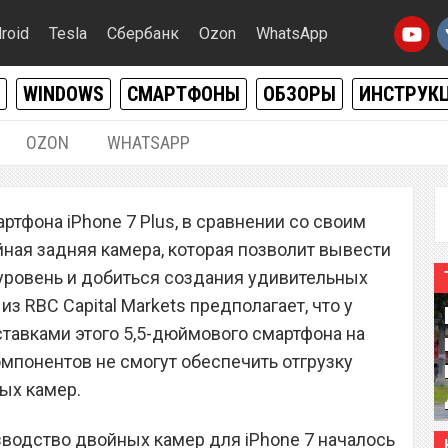
roid
Tesla
Сбербанк
Ozon
WhatsApp
WINDOWS
СМАРТФОНЫ
ОБЗОРЫ
ИНСТРУК
OZON
WHATSAPP
07.08.2016
|
0
тфона iPhone 7 Plus, в сравнении со своим
озникнуть проблемы с
ная задняя камера, которая позволит вывести
ne 7 Plus из-за двойных
уровень и добиться создания удивительных
з RBC Capital Markets предполагает, что у
ставками этого 5,5-дюймового смартфона на
омпонентов не смогут обеспечить отгрузку
ых камер.
зводство двойных камер для iPhone 7 началось