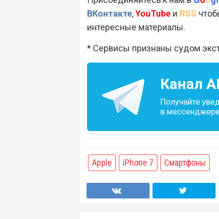
ВКонтакте
,
YouTube
и
RSS
чтобы
интересные материалы.
* Сервисы признаны судом экс
Канал
A
Получайте уве
в мессенджере 
Apple
iPhone 7
Смартфоны