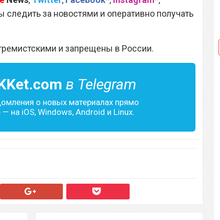
 следить за новостями и оперативно получать
тремистскими и запрещены в России.
KKet.com
в Telegram
домления о новых материалах прямо
— на iOS, Windows, Android и Linux.