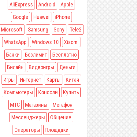
AliExpress
Android
Apple
Google
Huawei
iPhone
Microsoft
Samsung
Sony
Tele2
WhatsApp
Windows 10
Xiaomi
Банки
Безлимит
Бесплатно
Билайн
Видеоигры
Деньги
Игры
Интернет
Карты
Китай
Компьютеры
Консоли
Купить
МТС
Магазины
Мегафон
Мессенджеры
Общение
Операторы
Площадки