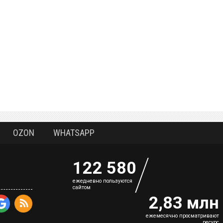
OZON
WHATSAPP
122 580
eжедневно пользуются
сайтом
2,83 млн
ежемесячно просматривают
ресурс