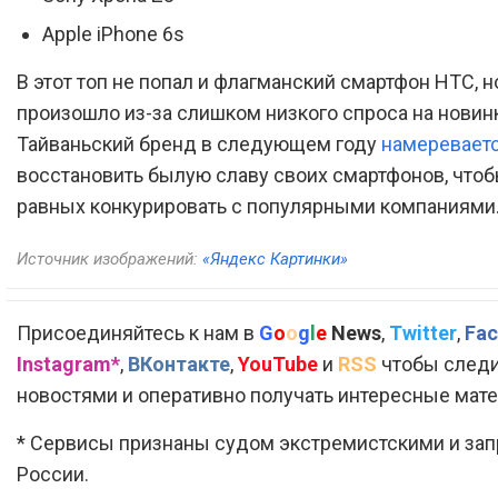
Apple iPhone 6s
В этот топ не попал и флагманский смартфон HTC, н
произошло из-за слишком низкого спроса на новинк
Тайваньский бренд в следующем году
намеревает
восстановить былую славу своих смартфонов, чтоб
равных конкурировать с популярными компаниями
Источник изображений:
«Яндекс Картинки»
Присоединяйтесь к нам в
G
o
o
g
l
e
News
,
Twitter
,
Fac
Instagram*
,
ВКонтакте
,
YouTube
и
RSS
чтобы следи
новостями и оперативно получать интересные мат
* Сервисы признаны судом экстремистскими и за
России.