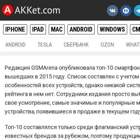
IPHONE
IPAD
MAC
ANDROID
WINDOWS
С
ANDROID
TESLA
СБЕРБАНК
OZON
WHAT
ANDROID
,
IPHONE / IPAD
27.
Редакция GSMArena опубликовала топ-10 смартфон
10 лучших смартфонов на
вышедших в 2015 году. Список составлен с учетом
особенностей всех устройств, однако никакой сис
Android и iOS вышедших в
рейтинга в нем нет. Сотрудники издания просто вы
году
свое усмотрение, самые значимые и популярные 
устройства, появившиеся в продаже в текущем год
Топ-10 составлялся только среди флагманский уст
известных брендов за рубежом, поэтому продукции