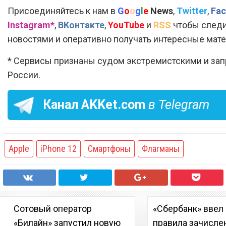
Присоединяйтесь к нам в
G
o
o
g
l
e
News
,
Twitter
,
Fac
Instagram*
,
ВКонтакте
,
YouTube
и
RSS
чтобы следи
новостями и оперативно получать интересные мат
* Сервисы признаны судом экстремистскими и за
России.
Канал
AKKet.com
в Telegram
Apple
iPhone 12
Смартфоны
Флагманы
Сотовый оператор
«Сбербанк» ввел
«Билайн» запустил новую
правила зачисле