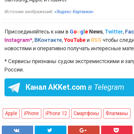
Источник изображений:
«Яндекс Картинки»
Присоединяйтесь к нам в
G
o
o
g
l
e
News
,
Twitter
,
Fac
Instagram*
,
ВКонтакте
,
YouTube
и
RSS
чтобы следи
новостями и оперативно получать интересные мат
* Сервисы признаны судом экстремистскими и за
России.
Канал
AKKet.com
в Telegram
Apple
iPhone
iPhone 12
Смартфоны
Флагманы