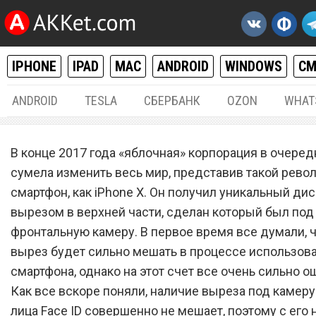
IPHONE
IPAD
MAC
ANDROID
WINDOWS
С
ANDROID
TESLA
СБЕРБАНК
OZON
WHAT
IPHONE / IPAD
01.
В конце 2017 года «яблочная» корпорация в очеред
Новый iPhone образца 20
сумела изменить весь мир, представив такой рев
смартфон, как iPhone X. Он получил уникальный дис
года от Apple повергнет вс
вырезом в верхней части, сделан который был под
шок, и вот почему
фронтальную камеру. В первое время все думали, ч
вырез будет сильно мешать в процессе использов
смартфона, однако на этот счет все очень сильно о
Как все вскоре поняли, наличие выреза под камеру
лица Face ID совершенно не мешает, поэтому с его