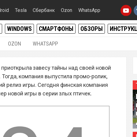
roid
Tesla
Сбербанк
Ozon
WhatsApp
WINDOWS
СМАРТФОНЫ
ОБЗОРЫ
ИНСТРУК
OZON
WHATSAPP
25.09.2014
|
0
o приоткрыла завесу тайны над своей новой
 трейлер игры Angry
s. Тогда, компания выпустила промо-ролик,
rs
й релиз игры. Сегодня финская компания
р новой игры в серии злых птичек.