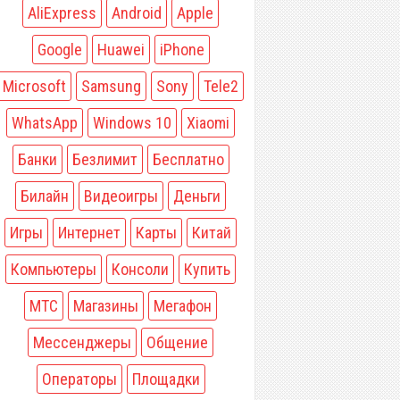
AliExpress
Android
Apple
Google
Huawei
iPhone
Microsoft
Samsung
Sony
Tele2
WhatsApp
Windows 10
Xiaomi
Банки
Безлимит
Бесплатно
Билайн
Видеоигры
Деньги
Игры
Интернет
Карты
Китай
Компьютеры
Консоли
Купить
МТС
Магазины
Мегафон
Мессенджеры
Общение
Операторы
Площадки