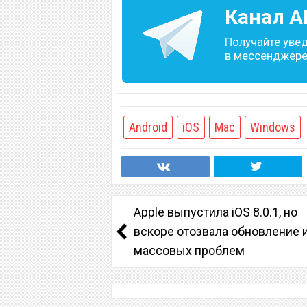
Канал
A
Получайте уве
в мессенджере 
Android
iOS
Mac
Windows
Apple выпустила iOS 8.0.1, но
вскоре отозвала обновление и
массовых проблем