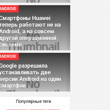
ANDROID
Смартфоны Huawei
теперь работают не на
Android, а на совсем
другой операционной
системе
ANDROID
Google разрешила
устанавливать две
версии Android на один
смартфон
Популярные теги