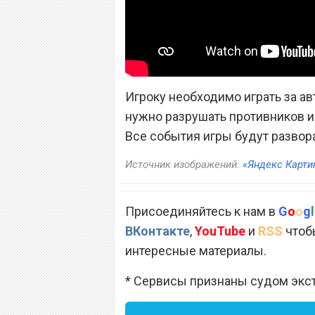
Игроку необходимо играть за ав
нужно разрушать противников и
Все события игры будут разворач
Источник изображений:
«Яндекс Карти
Присоединяйтесь к нам в
G
o
o
g
l
ВКонтакте
,
YouTube
и
RSS
чтобы
интересные материалы.
* Сервисы признаны судом экс