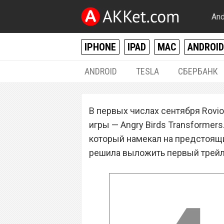
And
IPHONE
IPAD
MAC
ANDROID
ANDROID
TESLA
СБЕРБАНК
IPHONE / IPAD
В первых числах сентября Rovi
Rovio выпустила
игры — Angry Birds Transformer
Birds Transforme
который намекал на предстоящи
решила выложить первый трейле