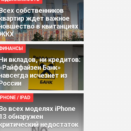
Всех собственников
квартир ждет важное
новшество в квитанциях
ЖКХ
ФИНАНСЫ
Ни вкладов, ни кредитов:
«Райффайзен Банк»
навсегда исчезнет из
России
IPHONE / IPAD
Во всех моделях iPhone
13 обнаружен
критический недостаток