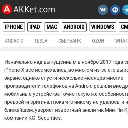
IPHONE
IPAD
MAC
ANDROID
WINDOWS
С
ANDROID
TESLA
СБЕРБАНК
OZON
WHAT
ANDROID
23.
Изначально над выпущенным в ноябре 2017 года 
Ни один Android-смартфон
iPhone X все насмехались, во многом из-за его выр
экране, однако спустя несколько месяцев многие
станет настоящим «убийц
производители телефонов на Android решили внедр
iPhone X до 2019 года
мобильные устройства точно такую же особенность
превзойти оригинал пока что никому не удалось, и 
ближайшем, уверяет известный аналитик Мин-Чи К
компании KGI Securities.