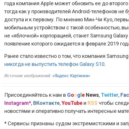
года компания Apple может обновить ее до второго
тогда как у производителей Android-телефонов не 
доступа и к первому. По мнению Мин-Чи Куо, перв
мобильным устройством с такой особенностью, 
не «яблочной» корпорацией, станет Samsung Galaxy 
появление которого ожидается в феврале 2019 год
Ранее стало известно о том, что компания Samsun
никогда не выпустить телефон Galaxy S10
.
Источник изображений:
«Яндекс Картинки»
Присоединяйтесь к нам в
G
o
o
g
l
e
News
,
Twitter
,
Fac
Instagram*
,
ВКонтакте
,
YouTube
и
RSS
чтобы следи
новостями и оперативно получать интересные мат
* Сервисы признаны судом экстремистскими и за