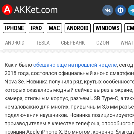
IPHONE
IPAD
MAC
ANDROID
WINDOWS
С
ANDROID
TESLA
СБЕРБАНК
OZON
WHAT
ANDROID
20.
Как и было
обещано еще на прошлой неделе
, сегод
Анонс Huawei Nova 3e:
2018 года, состоялся официальный анонс смартфон
Nova 3e. Новинка получила ряд крутых особенносте
смартфон с вырезом в экр
которых оказались модный сейчас вырез в экране,
двойной камерой и стиль
камера, стильным корпус, разъем USB Type-C, а так
корпусом
немаловажно для многих, привычным 3,5 мм разъ
подключения наушников. Новинка позиционируетс
производителем в качестве телефона, способного 
позиции Apple iPhone X. Во многом, конечно, благо