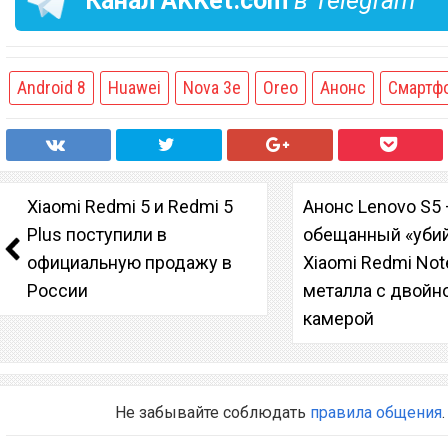
Канал
AKKet.com
в Telegram
Android 8
Huawei
Nova 3e
Oreo
Анонс
Смартф
Xiaomi Redmi 5 и Redmi 5
Анонс Lenovo S5
Plus поступили в
обещанный «уби
официальную продажу в
Xiaomi Redmi Note
России
металла с двойн
камерой
Не забывайте соблюдать
правила общения
.