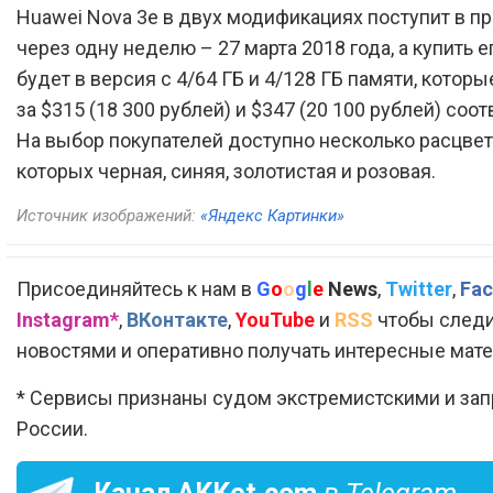
Huawei Nova 3e в двух модификациях поступит в п
через одну неделю – 27 марта 2018 года, а купить 
будет в версия с 4/64 ГБ и 4/128 ГБ памяти, котор
за $315 (18 300 рублей) и $347 (20 100 рублей) соо
На выбор покупателей доступно несколько расцвет
которых черная, синяя, золотистая и розовая.
Источник изображений:
«Яндекс Картинки»
Присоединяйтесь к нам в
G
o
o
g
l
e
News
,
Twitter
,
Fac
Instagram*
,
ВКонтакте
,
YouTube
и
RSS
чтобы следи
новостями и оперативно получать интересные мат
* Сервисы признаны судом экстремистскими и за
России.