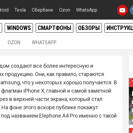
roid
Tesla
Сбербанк
Ozon
WhatsApp
WINDOWS
СМАРТФОНЫ
ОБЗОРЫ
ИНСТРУК
OZON
WHATSAPP
06.03.2018
|
0
дом создают все более интересную и
 – неприлично дешевый
 продукцию. Они, как правило, стараются
зом в экране
amsung, что у некоторых хорошо получается. В
флагман iPhone X, главной и самой заметной
ез в верхней части экрана, который стал
 На фоне этого вскоре публике покажут
од названием Elephone A4 Pro именно с такой