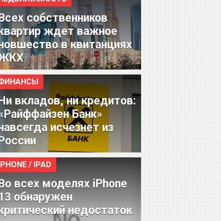
Всех собственников
квартир ждет важное
новшество в квитанциях
ЖКХ
ФИНАНСЫ
Ни вкладов, ни кредитов:
«Райффайзен Банк»
навсегда исчезнет из
России
IPHONE / IPAD
Во всех моделях iPhone
13 обнаружен
критический недостаток