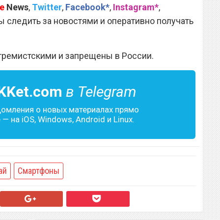
e
News
,
Twitter
,
Facebook*
,
Instagram*
,
 следить за новостями и оперативно получать
тремистскими и запрещены в России.
KKet.com
в Telegram
домления о новых материалах прямо
— на iOS, Windows, Android и Linux.
ай
Смартфоны