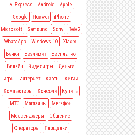
AliExpress
Android
Apple
Google
Huawei
iPhone
Microsoft
Samsung
Sony
Tele2
WhatsApp
Windows 10
Xiaomi
Банки
Безлимит
Бесплатно
Билайн
Видеоигры
Деньги
Игры
Интернет
Карты
Китай
Компьютеры
Консоли
Купить
МТС
Магазины
Мегафон
Мессенджеры
Общение
Операторы
Площадки