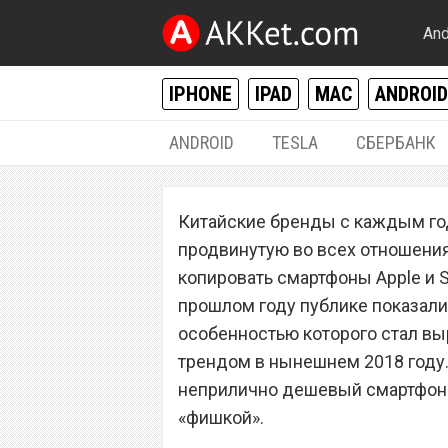
And
IPHONE
IPAD
MAC
ANDROID
ANDROID
TESLA
СБЕРБАНК
ANDROID
Китайские бренды с каждым го
Elephone A4 Pro
продвинутую во всех отношениях
смартфон с выре
копировать смартфоны Apple и S
прошлом году публике показали 
особенностью которого стал выр
трендом в нынешнем 2018 году.
неприлично дешевый смартфон п
«фишкой».