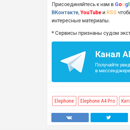
Присоединяйтесь к нам в
G
o
o
g
l
ВКонтакте
,
YouTube
и
RSS
чтобы
интересные материалы.
* Сервисы признаны судом экс
Канал
A
Получайте уве
в мессенджере 
Elephone
Elephone A4 Pro
Кит