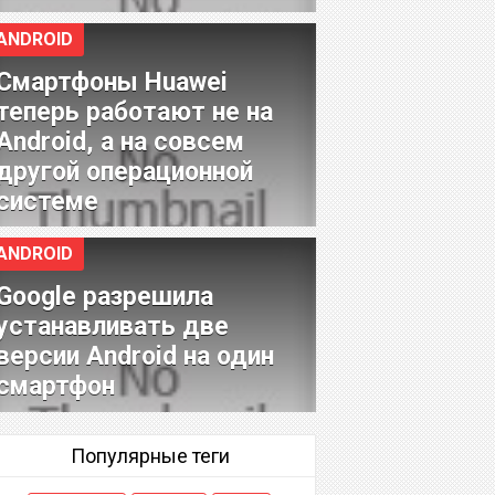
ANDROID
Смартфоны Huawei
теперь работают не на
Android, а на совсем
другой операционной
системе
ANDROID
Google разрешила
устанавливать две
версии Android на один
смартфон
Популярные теги