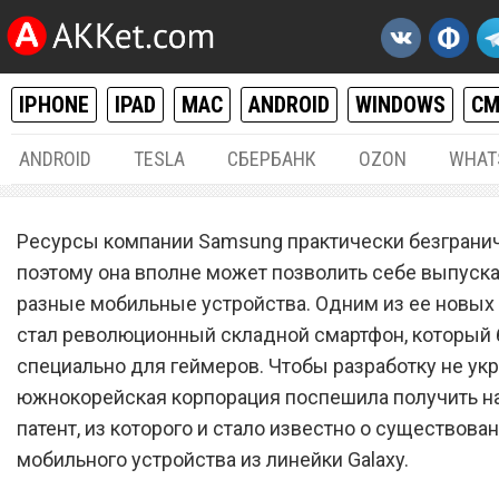
IPHONE
IPAD
MAC
ANDROID
WINDOWS
С
ANDROID
TESLA
СБЕРБАНК
OZON
WHAT
ANDROID
15.
Ресурсы компании Samsung практически безграни
Samsung создала
поэтому она вполне может позволить себе выпуск
разные мобильные устройства. Одним из ее новых
революционный складно
стал революционный складной смартфон, который
смартфон специально для
специально для геймеров. Чтобы разработку не укр
геймеров
южнокорейская корпорация поспешила получить н
патент, из которого и стало известно о существова
мобильного устройства из линейки Galaxy.