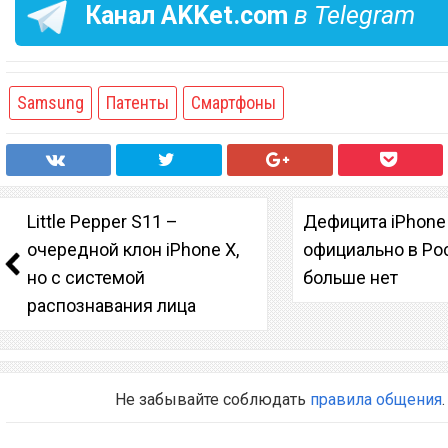
Канал
AKKet.com
в Telegram
Samsung
Патенты
Смартфоны
Little Pepper S11 –
Дефицита iPhone
очередной клон iPhone X,
официально в Ро
но с системой
больше нет
распознавания лица
Не забывайте соблюдать
правила общения
.