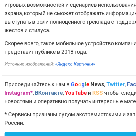
игровых возможностей и сценариев использования
экрана, который не сможет отображать информацию
выступать в роли полноценного трекпада с подде
жестов и стилуса.
Скорее всего, такое мобильное устройство компан
представит публике в 2018 года.
Источник изображений:
«Яндекс Картинки»
Присоединяйтесь к нам в
G
o
o
g
l
e
News
,
Twitter
,
Fac
Instagram*
,
ВКонтакте
,
YouTube
и
RSS
чтобы следи
новостями и оперативно получать интересные мат
* Сервисы признаны судом экстремистскими и за
России.